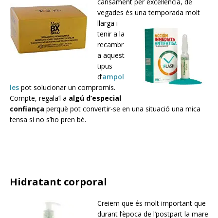
cansament per excel·lència, de
vegades és una temporada molt
llarga i
tenir a la
recambr
a aquest
tipus
d’
ampol
les
pot solucionar un compromís.
Compte, regala’l a
algú d’especial
confiança
perquè pot convertir-se en una situació una mica
tensa si no s’ho pren bé.
Hidratant corporal
Creiem que és molt important que
durant l’època de l’postpart la mare