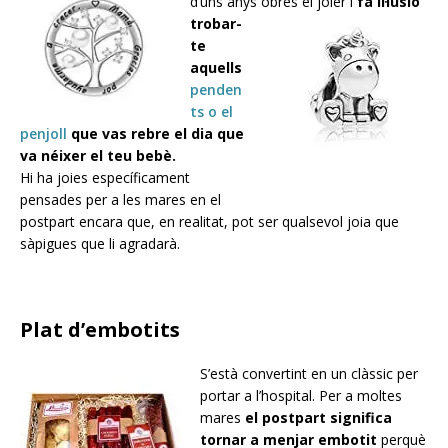
d’uns anys obres el joier i
fa il·lusió
trobar-
te
aquells
penden
ts o el
penjoll
que vas rebre el dia que
va néixer el teu bebè.
Hi ha joies específicament
pensades per a les mares en el
postpart encara que, en realitat, pot ser qualsevol joia que
sàpigues que li agradarà.
Plat d’embotits
S’està convertint en un clàssic per
portar a l’hospital. Per a moltes
mares
el postpart significa
tornar a menjar embotit
perquè