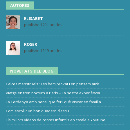
AUTORES
ELISABET
published 231 articles
ROSER
published 219 articles
NOVETATS DEL BLOG
Calces menstruals? Les hem provat i en pensem això
Viatge en tren nocturn a París – La nostra experiència
La Cerdanya amb nens: què fer i què visitar en família
Com escollir un bon quadern d’estiu
Els millors vídeos de contes infantils en català a Youtube