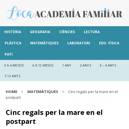
HISTÒRIA
GEOGRAFIA
CIÈNCIES
LECTURA
PLÀSTICA
MATEMÀTIQUES
LABORATORI
EDU. FÍSICA
PATI
0 A 6 MESOS
6 A 12 MESOS
1 ANY
2 ANYS
3 – 6 ANYS
7-12 ANYS
HOME
MATEMÀTIQUES
Cinc regals per la mare en el
postpart
Cinc regals per la mare en el
postpart