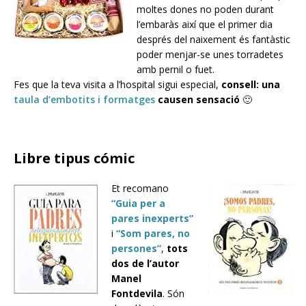
moltes dones no poden durant
l’embaràs així que el primer dia
després del naixement és fantàstic
poder menjar-se unes torradetes
amb pernil o fuet.
Fes que la teva visita a l’hospital sigui especial,
consell: una
taula d’embotits i formatges
causen sensació
🙂
Libre tipus cómic
Et recomano
“Guia per a
pares inexperts”
i
“Som pares, no
persones”
,
tots
dos de l’autor
Manel
Fontdevila
. Són