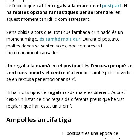
de l’opinió que
cal fer regals a la mare en el
postpart
. Hi
ha moltes opcions fantàstiques per sorprendre
en
aquest moment tan idíl·lic com estressant.
Se’ns oblida a tots que, tot i que l’arribada d’un nadó és un
moment màgic,
és també molt dur
. Durant el postarto
moltes dones se senten soles, poc compreses i
extremadament cansades.
Un regal a la mamà en el postpart és l’excusa perquè se
senti uns minuts el centre d’atenció
. També pot convertir-
se en l’excusa per emocionar-se 🙂
Hi ha molts tipus de
regals
i cada mare és diferent. Aquí et
deixo un llistat de cinc regals de diferents preus que he vist
regalar i que han estat un triomf.
Ampolles antifatiga
El postpart és una època de