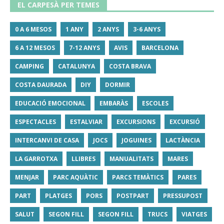
EL CARPESÀ PER TEMES
0 A 6 MESOS
1 ANY
2 ANYS
3-6 ANYS
6 A 12 MESOS
7-12 ANYS
AVIS
BARCELONA
CAMPING
CATALUNYA
COSTA BRAVA
COSTA DAURADA
DIY
DORMIR
EDUCACIÓ EMOCIONAL
EMBARÀS
ESCOLES
ESPECTACLES
ESTALVIAR
EXCURSIONS
EXCURSIÓ
INTERCANVI DE CASA
JOCS
JOGUINES
LACTÀNCIA
LA GARROTXA
LLIBRES
MANUALITATS
MARES
MENJAR
PARC AQUÀTIC
PARCS TEMÀTICS
PARES
PART
PLATGES
PORS
POSTPART
PRESSUPOST
SALUT
SEGON FILL
SEGON FILL
TRUCS
VIATGES