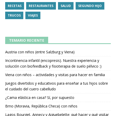
RECETAS
RESTAURANTES
SALUD
SEGUNDO HIJO
TRUCOS
VIAJES
TEMARIO RECIENTE
Austria con niños (entre Salzburg y Viena)
Incontinencia infantil (encopresis). Nuestra experiencia y
solución con biofeedback y fisioterapia de suelo pélvico :)
Viena con niños – actividades y visitas para hacer en familia
Juegos divertidos y educativos para enseñar a tus hijos sobre
el cuidado del cuero cabelludo
¿Cama elástica en casa? Sí, por supuesto
Brno (Moravia, República Checa) con niños
Lagos Bourget, Annecy y Aiguebelette: qué hacer y qué visitar