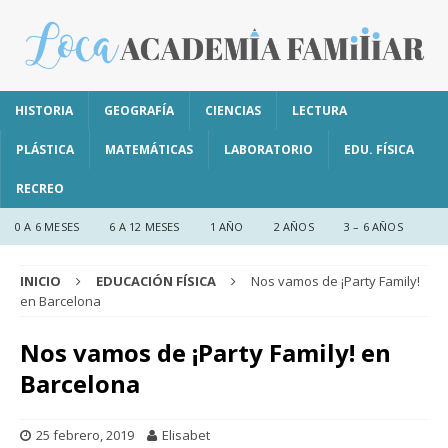
HISTORIA
GEOGRAFÍA
CIENCIAS
LECTURA
PLÁSTICA
MATEMÁTICAS
LABORATORIO
EDU. FÍSICA
RECREO
0 A 6 MESES
6 A 12 MESES
1 AÑO
2 AÑOS
3 – 6 AÑOS
INICIO
EDUCACIÓN FÍSICA
Nos vamos de ¡Party Family!
en Barcelona
Nos vamos de ¡Party Family! en
Barcelona
25 febrero, 2019
Elisabet