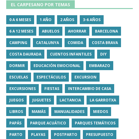
EL CARPESANO POR TEMAS
0 A 6 MESES
1 AÑO
2 AÑOS
3-6 AÑOS
6 A 12 MESES
ABUELOS
AHORRAR
BARCELONA
CAMPING
CATALUNYA
COMIDA
COSTA BRAVA
COSTA DAURADA
CUENTOS INFANTILES
DIY
DORMIR
EDUCACIÓN EMOCIONAL
EMBARAZO
ESCUELAS
ESPECTÁCULOS
EXCURSION
EXCURSIONES
FIESTAS
INTERCAMBIO DE CASA
JUEGOS
JUGUETES
LACTANCIA
LA GARROTXA
LIBROS
MAMÁS
MANUALIDADES
MIEDOS
PAPÁS
PARQUE ACUÁTICO
PARQUES TEMÁTICOS
PARTO
PLAYAS
POSTPARTO
PRESUPUESTO