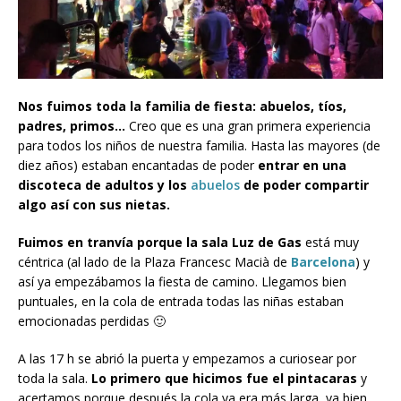
Nos fuimos toda la familia de fiesta: abuelos, tíos,
padres, primos…
Creo que es una gran primera experiencia
para todos los niños de nuestra familia. Hasta las mayores (de
diez años) estaban encantadas de poder
entrar en una
discoteca de adultos y los
abuelos
de poder compartir
algo así con sus nietas.
Fuimos en tranvía porque la sala Luz de Gas
está muy
céntrica (al lado de la Plaza Francesc Macià de
Barcelona
) y
así ya empezábamos la fiesta de camino. Llegamos bien
puntuales, en la cola de entrada todas las niñas estaban
emocionadas perdidas 🙂
A las 17 h se abrió la puerta y empezamos a curiosear por
toda la sala.
Lo primero que hicimos fue el pintacaras
y
acertamos porque después la cola ya era más larga, ya bien