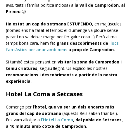
avis, tiets i família política inclosa) a
la vall de Camprodon, al
Pirineu
🙂
Ha estat un cap de setmana ESTUPENDO
, en majúscules.
(només ens ha fallat el temps: el diumenge va ploure sense
parar i no va deixar marge per fer gaire cosa…) Però al mal
temps bona cara, hem fet
grans descobriments de
llocs
fantàstics per anar amb nens
a prop de Camprodon.
Si també esteu pensant en
visitar la zona de Camprodon i
teniu criatures
, seguiu llegint. Us explico les nostres
recomanacions i descobriments a partir de la nostra
experiència.
Hotel La Coma a Setcases
Començo per
l’hotel, que va ser un dels encerts més
grans del cap de setmana
(aquests Reis saben triar bé!).
Ens vam allotjar a
l’Hotel La Coma
, del poble de Setcases,
a 10 minuts amb cotxe de Camprodon
.