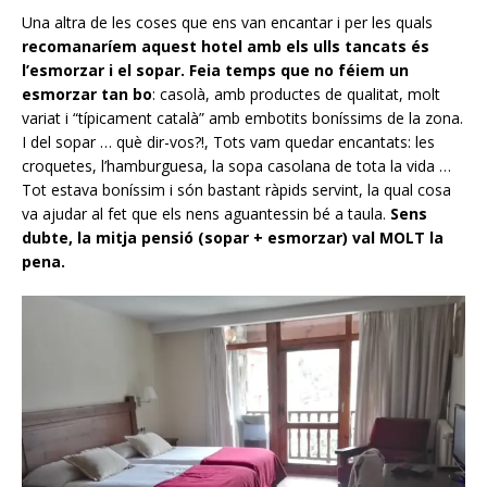
Una altra de les coses que ens van encantar i per les quals
recomanaríem aquest hotel amb els ulls tancats és
l’esmorzar i el sopar. Feia temps que no féiem un
esmorzar tan bo
: casolà, amb productes de qualitat, molt
variat i “típicament català” amb embotits boníssims de la zona.
I del sopar … què dir-vos?!, Tots vam quedar encantats: les
croquetes, l’hamburguesa, la sopa casolana de tota la vida …
Tot estava boníssim i són bastant ràpids servint, la qual cosa
va ajudar al fet que els nens aguantessin bé a taula.
Sens
dubte, la mitja pensió (sopar + esmorzar) val MOLT la
pena.