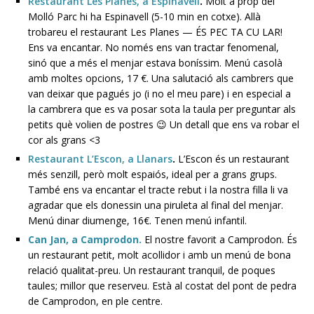
Restaurant Les Planes, a Espinavell
.
Molt a prop del
Molló Parc hi ha Espinavell (5-10 min en cotxe). Allà
trobareu el restaurant Les Planes — ÉS PEC TA CU LAR!
Ens va encantar. No només ens van tractar fenomenal,
sinó que a més el menjar estava boníssim. Menú casolà
amb moltes opcions, 17 €. Una salutació als cambrers que
van deixar que pagués jo (i no el meu pare) i en especial a
la cambrera que es va posar sota la taula per preguntar als
petits què volien de postres 😉 Un detall que ens va robar el
cor als grans <3
Restaurant L’Escon, a Llanars
.
L’Escon és un restaurant
més senzill, però molt espaiós, ideal per a grans grups.
També ens va encantar el tracte rebut i la nostra filla li va
agradar que els donessin una piruleta al final del menjar.
Menú dinar diumenge, 16€. Tenen menú infantil.
Can Jan, a Camprodon.
El nostre favorit a Camprodon. És
un restaurant petit, molt acollidor i amb un menú de bona
relació qualitat-preu. Un restaurant tranquil, de poques
taules; millor que reserveu. Està al costat del pont de pedra
de Camprodon, en ple centre.