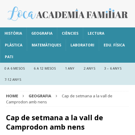
HISTÒRIA
GEOGRAFIA
CIÈNCIES
LECTURA
PLÀSTICA
MATEMÀTIQUES
LABORATORI
EDU. FÍSICA
PATI
0 A 6 MESOS
6 A 12 MESOS
1 ANY
2 ANYS
3 – 6 ANYS
7-12 ANYS
HOME
GEOGRAFIA
Cap de setmana a la vall de
Camprodon amb nens
Cap de setmana a la vall de
Camprodon amb nens