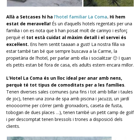
Allà a Setcases hi ha
l’hotel familiar La Coma
. Hi hem
estat de meravella!
És un d’aquells hotels regentats per una
família i on es nota que li han posat molt de carinyo i esforç
perquè el
tot està cuidat al màxim detall i el servei és
excel·lent.
Ens hem sentit taaaan a gust! La nostra filla va
estar també tan bé que sempre buscava a la Carme, la
propietària de l’hotel, per parlar amb ella i socialitzar 🙂 I quan
els petits estan bé fora de casa, els adults estem encara millor.
L’Hotel La Coma és un lloc ideal per anar amb nens,
perquè té tot tipus de comoditats per a les famílies
.
Tenen diverses sales comunes (una fins i tot amb billar i taules
de joc), tenen una zona de spa amb piscina i jacuzzi, un jardí
enoooorme per córrer (amb gronxadors, caseta de fusta,
tobogan de dues places …), tenen també un petit camp de golf
i per descomptat tenen bressols i trones a disposició dels
clients.