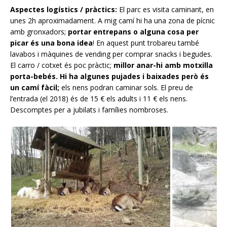
Aspectes logístics / pràctics:
El parc es visita caminant, en
unes 2h aproximadament. A mig camí hi ha una zona de pícnic
amb gronxadors;
portar entrepans o alguna cosa per
picar és una bona idea
! En aquest punt trobareu també
lavabos i màquines de vending per comprar snacks i begudes.
El carro / cotxet és poc pràctic;
millor anar-hi amb motxilla
porta-bebés. Hi ha algunes pujades i baixades però és
un camí fàcil;
els nens podran caminar sols. El preu de
l’entrada (el 2018) és de 15 € els adults i 11 € els nens.
Descomptes per a jubilats i famílies nombroses.