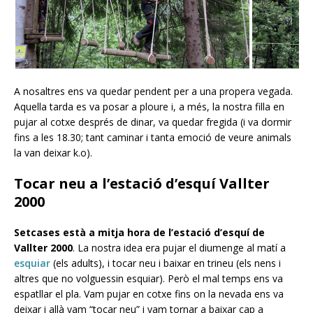
A nosaltres ens va quedar pendent per a una propera vegada.
Aquella tarda es va posar a ploure i, a més, la nostra filla en
pujar al cotxe després de dinar, va quedar fregida (i va dormir
fins a les 18.30; tant caminar i tanta emoció de veure animals
la van deixar k.o).
Tocar neu a l’estació d’esquí Vallter
2000
Setcases està a mitja hora de l’estació d’esquí de
Vallter 2000
. La nostra idea era pujar el diumenge al matí a
esquiar
(els adults), i tocar neu i baixar en trineu (els nens i
altres que no volguessin esquiar). Però el mal temps ens va
espatllar el pla. Vam pujar en cotxe fins on la nevada ens va
deixar i allà vam “tocar neu” i vam tornar a baixar cap a