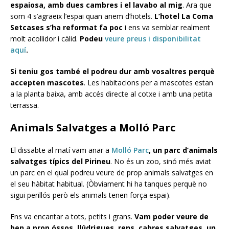
espaiosa, amb dues cambres i el lavabo al mig
. Ara que
som 4 s’agraeix l’espai quan anem d’hotels.
L’hotel La Coma
Setcases s’ha reformat fa poc
i ens va semblar realment
molt acollidor i càlid.
Podeu
veure preus i disponibilitat
aquí
.
Si teniu gos també el podreu dur amb vosaltres perquè
accepten mascotes
. Les habitacions per a mascotes estan
a la planta baixa, amb accés directe al cotxe i amb una petita
terrassa.
Animals Salvatges a Molló Parc
El dissabte al matí vam anar a
Molló Parc
, un parc d’animals
salvatges típics del Pirineu
. No és un zoo, sinó més aviat
un parc en el qual podreu veure de prop animals salvatges en
el seu hàbitat habitual. (Òbviament hi ha tanques perquè no
sigui perillós però els animals tenen força espai).
Ens va encantar a tots, petits i grans.
Vam poder veure de
ben a prop óssos, llúdrigues, rens, cabres salvatges, un