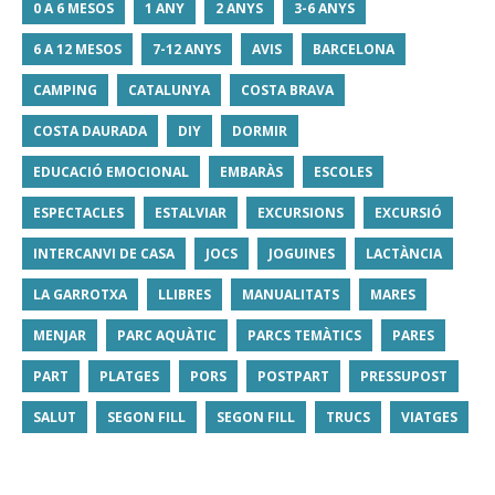
0 A 6 MESOS
1 ANY
2 ANYS
3-6 ANYS
6 A 12 MESOS
7-12 ANYS
AVIS
BARCELONA
CAMPING
CATALUNYA
COSTA BRAVA
COSTA DAURADA
DIY
DORMIR
EDUCACIÓ EMOCIONAL
EMBARÀS
ESCOLES
ESPECTACLES
ESTALVIAR
EXCURSIONS
EXCURSIÓ
INTERCANVI DE CASA
JOCS
JOGUINES
LACTÀNCIA
LA GARROTXA
LLIBRES
MANUALITATS
MARES
MENJAR
PARC AQUÀTIC
PARCS TEMÀTICS
PARES
PART
PLATGES
PORS
POSTPART
PRESSUPOST
SALUT
SEGON FILL
SEGON FILL
TRUCS
VIATGES