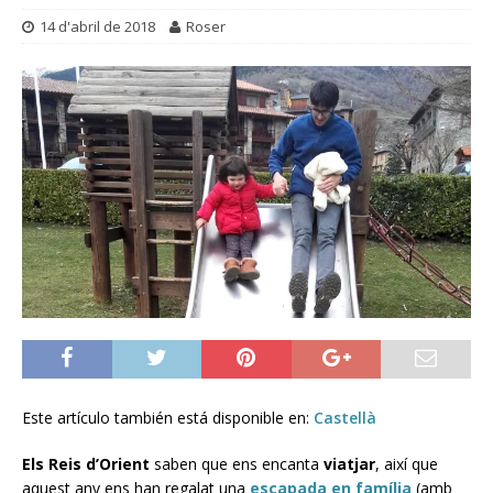
14 d'abril de 2018
Roser
Este artículo también está disponible en:
Castellà
Els Reis d’Orient
saben que ens encanta
viatjar
, així que
aquest any ens han regalat una
escapada en família
(amb