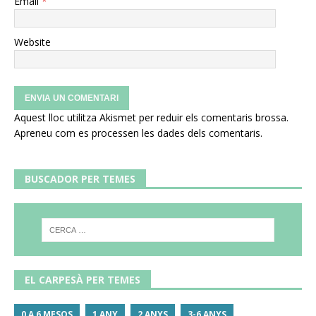
Email
*
Website
Aquest lloc utilitza Akismet per reduir els comentaris brossa.
Apreneu com es processen les dades dels comentaris
.
BUSCADOR PER TEMES
EL CARPESÀ PER TEMES
0 A 6 MESOS
1 ANY
2 ANYS
3-6 ANYS