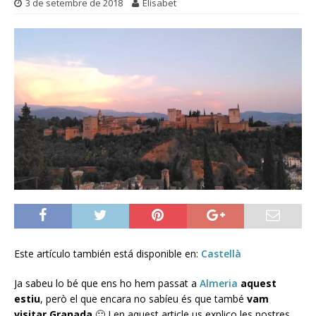
3 de setembre de 2018
Elisabet
Este artículo también está disponible en:
Castellà
Ja sabeu lo bé que ens ho hem passat a
Almeria
aquest
estiu
, però el que encara no sabíeu és que també
vam
visitar Granada
🙂 I en aquest article us explico les nostres