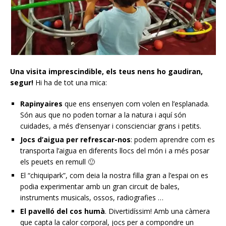
Una visita imprescindible, els teus nens ho gaudiran,
segur!
Hi ha de tot una mica:
Rapinyaires
que ens ensenyen com volen en l’esplanada.
Són aus que no poden tornar a la natura i aquí són
cuidades, a més d’ensenyar i conscienciar grans i petits.
Jocs d’aigua per refrescar-nos
: podem aprendre com es
transporta l’aigua en diferents llocs del món i a més posar
els peuets en remull 🙂
El “chiquipark”, com deia la nostra filla gran a l’espai on es
podia experimentar amb un gran circuit de bales,
instruments musicals, ossos, radiografies …
El pavelló del cos humà
. Divertidíssim! Amb una càmera
que capta la calor corporal, jocs per a compondre un