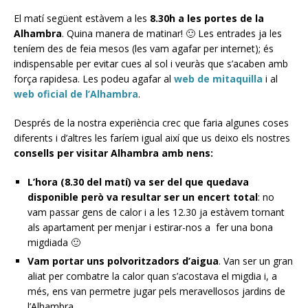
El matí següent estàvem a les
8.30h a les portes de la
Alhambra
. Quina manera de matinar! 🙂 Les entrades ja les
teníem des de feia mesos (les vam agafar per internet); és
indispensable per evitar cues al sol i veuràs que s’acaben amb
força rapidesa. Les podeu agafar al
web de mitaquilla
i al
web oficial de l’Alhambra
.
Després de la nostra experiència crec que faria algunes coses
diferents i d’altres les faríem igual així que us deixo els nostres
consells per visitar Alhambra amb nens:
L’hora (8.30 del matí) va ser del que quedava
disponible però va resultar ser un encert total
: no
vam passar gens de calor i a les 12.30 ja estàvem tornant
als apartament per menjar i estirar-nos a fer una bona
migdiada 🙂
Vam portar uns polvoritzadors d’aigua
. Van ser un gran
aliat per combatre la calor quan s’acostava el migdia i, a
més, ens van permetre jugar pels meravellosos jardins de
l’Alhambra.