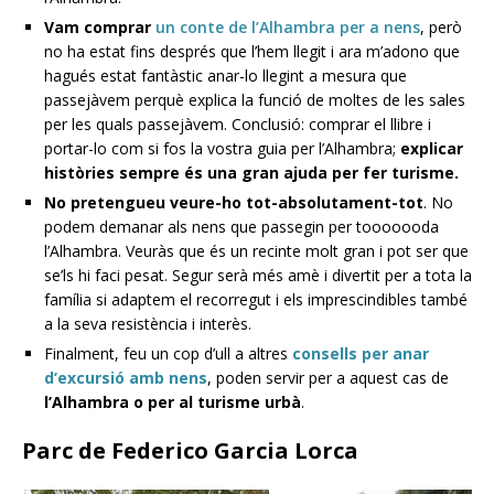
Vam comprar
un conte de l’Alhambra per a nens
, però
no ha estat fins després que l’hem llegit i ara m’adono que
hagués estat fantàstic anar-lo llegint a mesura que
passejàvem perquè explica la funció de moltes de les sales
per les quals passejàvem. Conclusió: comprar el llibre i
portar-lo com si fos la vostra guia per l’Alhambra;
explicar
històries sempre és una gran ajuda per fer turisme.
No pretengueu veure-ho tot-absolutament-tot
. No
podem demanar als nens que passegin per tooooooda
l’Alhambra. Veuràs que és un recinte molt gran i pot ser que
se’ls hi faci pesat. Segur serà més amè i divertit per a tota la
família si adaptem el recorregut i els imprescindibles també
a la seva resistència i interès.
Finalment, feu un cop d’ull a altres
consells per anar
d’excursió amb nens
, poden servir per a aquest cas de
l’Alhambra o per al turisme urbà
.
Parc de Federico Garcia Lorca