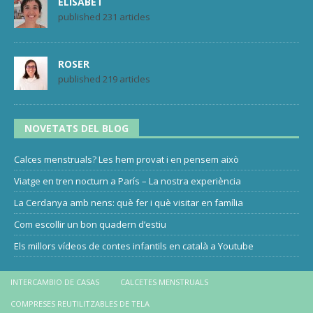
ELISABET
published 231 articles
ROSER
published 219 articles
NOVETATS DEL BLOG
Calces menstruals? Les hem provat i en pensem això
Viatge en tren nocturn a París – La nostra experiència
La Cerdanya amb nens: què fer i què visitar en família
Com escollir un bon quadern d’estiu
Els millors vídeos de contes infantils en català a Youtube
INTERCAMBIO DE CASAS
CALCETES MENSTRUALS
COMPRESES REUTILITZABLES DE TELA