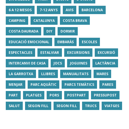
6 A 12 MESOS
7-12 ANYS
AVIS
BARCELONA
CAMPING
CATALUNYA
COSTA BRAVA
COSTA DAURADA
DIY
DORMIR
EDUCACIÓ EMOCIONAL
EMBARÀS
ESCOLES
ESPECTACLES
ESTALVIAR
EXCURSIONS
EXCURSIÓ
INTERCANVI DE CASA
JOCS
JOGUINES
LACTÀNCIA
LA GARROTXA
LLIBRES
MANUALITATS
MARES
MENJAR
PARC AQUÀTIC
PARCS TEMÀTICS
PARES
PART
PLATGES
PORS
POSTPART
PRESSUPOST
SALUT
SEGON FILL
SEGON FILL
TRUCS
VIATGES