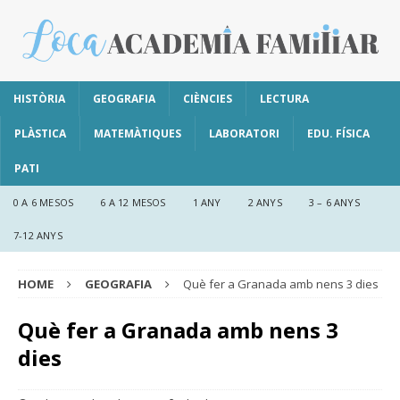
HISTÒRIA
GEOGRAFIA
CIÈNCIES
LECTURA
PLÀSTICA
MATEMÀTIQUES
LABORATORI
EDU. FÍSICA
PATI
0 A 6 MESOS
6 A 12 MESOS
1 ANY
2 ANYS
3 – 6 ANYS
7-12 ANYS
HOME
GEOGRAFIA
Què fer a Granada amb nens 3 dies
Què fer a Granada amb nens 3
dies