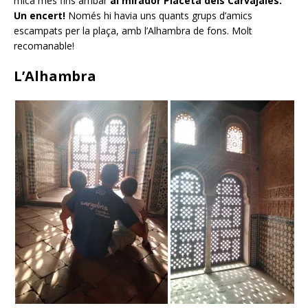
mica més fins arribar
al mirador Placeta dels Carvajales.
Un encert!
Només hi havia uns quants grups d’amics
escampats per la plaça, amb l’Alhambra de fons. Molt
recomanable!
L’Alhambra