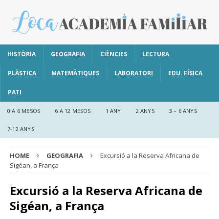
HISTÒRIA
GEOGRAFIA
CIÈNCIES
LECTURA
PLÀSTICA
MATEMÀTIQUES
LABORATORI
EDU. FÍSICA
PATI
0 A 6 MESOS
6 A 12 MESOS
1 ANY
2 ANYS
3 – 6 ANYS
7-12 ANYS
HOME
GEOGRAFIA
Excursió a la Reserva Africana de
Sigéan, a França
Excursió a la Reserva Africana de
Sigéan, a França