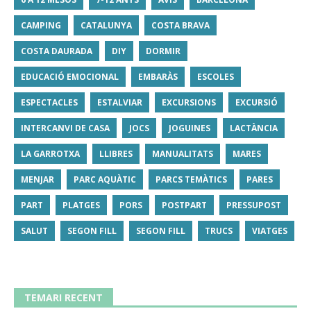
CAMPING
CATALUNYA
COSTA BRAVA
COSTA DAURADA
DIY
DORMIR
EDUCACIÓ EMOCIONAL
EMBARÀS
ESCOLES
ESPECTACLES
ESTALVIAR
EXCURSIONS
EXCURSIÓ
INTERCANVI DE CASA
JOCS
JOGUINES
LACTÀNCIA
LA GARROTXA
LLIBRES
MANUALITATS
MARES
MENJAR
PARC AQUÀTIC
PARCS TEMÀTICS
PARES
PART
PLATGES
PORS
POSTPART
PRESSUPOST
SALUT
SEGON FILL
SEGON FILL
TRUCS
VIATGES
TEMARI RECENT