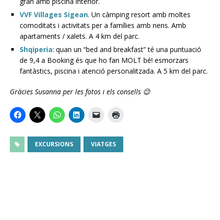
gran amb piscina interior.
VVF Villages Sigean
. Un càmping resort amb moltes
comoditats i activitats per a famílies amb nens. Amb
apartaments / xalets. A 4 km del parc.
Shqiperia
: quan un “bed and breakfast” té una puntuació
de 9,4 a Booking és que ho fan MOLT bé! esmorzars
fantàstics, piscina i atenció personalitzada. A 5 km del parc.
Gràcies Susanna per les fotos i els consells 😉
EXCURSIONS
VIATGES