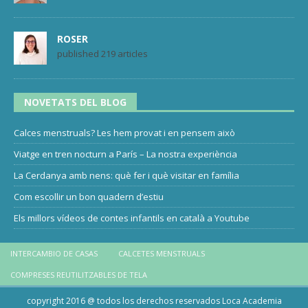
ROSER
published 219 articles
NOVETATS DEL BLOG
Calces menstruals? Les hem provat i en pensem això
Viatge en tren nocturn a París – La nostra experiència
La Cerdanya amb nens: què fer i què visitar en família
Com escollir un bon quadern d’estiu
Els millors vídeos de contes infantils en català a Youtube
INTERCAMBIO DE CASAS
CALCETES MENSTRUALS
COMPRESES REUTILITZABLES DE TELA
copyright 2016 @ todos los derechos reservados Loca Academia