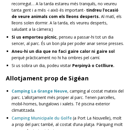
recorregut… A la tarda estareu més tranquils, no veureu
tanta gent i a més -i això és important-
tindreu l’ocasió
de veure animals com els lleons desperts.
Al matí, els
lleons solen dormir. A la tarda, els veureu desperts,
saludant a la càmera;)
Si us emporteu pícnic
, penseu a passar-hi tot un dia
sencer, al parc. És un bon pla per poder anar sense presses.
Aneu-hi un dia que no faci gaire calor ni gaire sol
perquè pràcticament no hi ha ombres pel camí.
Si us sobra un dia, podeu visitar
Perpinyà o Cotlliure.
Allotjament prop de Sigéan
Camping La Grange Neuve
, camping al costat mateix del
parc. L’allotjament més proper al parc. Tenen parcel·les,
mobil-homes, bungalows i xalets. Té piscina exterior
climatitzada.
Camping Municipale du Golfe
(a Port La Nouvelle), molt
a prop del parc també, al costat d’una platja. Pàrquing molt