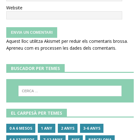
Website
Aquest lloc utilitza Akismet per reduir els comentaris brossa.
Apreneu com es processen les dades dels comentaris
.
BUSCADOR PER TEMES
EL CARPESÀ PER TEMES
0 A 6 MESOS
1 ANY
2 ANYS
3-6 ANYS
6 A 12 MESOS
7-12 ANYS
AVIS
BARCELONA