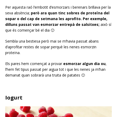
Per aquesta raó l’embotit d’esmorzars i berenars brillava per la
seva absència;
però ara quan tinc sobres de proteïna del
sopar o del cap de setmana les aprofito.
Per exemple,
dilluns passat van esmorzar entrepà de salsitxes;
això sí
que és començar bé el dia 🙂
Sembla una bestiesa però mai se m’havia passat abans
d’aprofitar restes de sopar perquè les nenes esmorzin
proteïna.
Els pares hem començat a provar
esmorzar algun dia ou
,
l’hem fet tipus passat per aigua tot i que les nenes ja m’han
demanat quan sobrarà una truita de patates 🙂
Iogurt