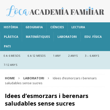
HISTÒRIA
GEOGRAFIA
CIÈNCIES
LECTURA
PLÀSTICA
MATEMÀTIQUES
LABORATORI
EDU. FÍSICA
PATI
0 A 6 MESOS
6 A 12 MESOS
1 ANY
2 ANYS
3 – 6 ANYS
7-12 ANYS
HOME
LABORATORI
Idees d’esmorzars i berenars
saludables sense sucres
Idees d’esmorzars i berenars
saludables sense sucres