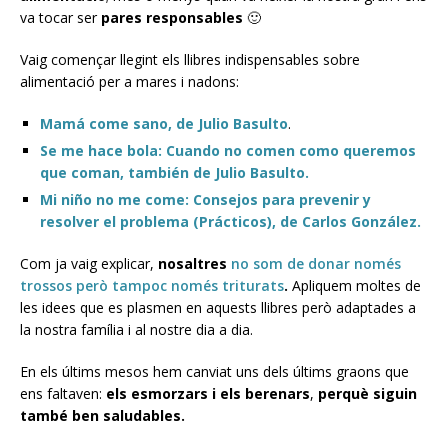
va tocar ser
pares responsables
🙂
Vaig començar llegint els llibres indispensables sobre
alimentació per a mares i nadons:
Mamá come sano, de Julio Basulto
.
Se me hace bola: Cuando no comen como queremos
que coman, también de Julio Basulto.
Mi niño no me come: Consejos para prevenir y
resolver el problema (Prácticos), de Carlos González.
Com ja vaig explicar,
nosaltres
no som de donar només
trossos però tampoc només triturats
.
Apliquem moltes de
les idees que es plasmen en aquests llibres però adaptades a
la nostra família i al nostre dia a dia.
En els últims mesos hem canviat uns dels últims graons que
ens faltaven:
els esmorzars i els berenars
,
perquè siguin
també ben saludables.