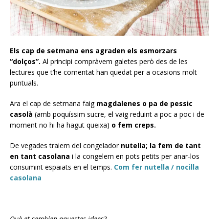
Els cap de setmana ens agraden els esmorzars
“dolços”.
Al principi compràvem galetes però des de les
lectures que t’he comentat han quedat per a ocasions molt
puntuals.
Ara el cap de setmana faig
magdalenes o pa de pessic
casolà
(amb poquíssim sucre, el vaig reduint a poc a poc i de
moment no hi ha hagut queixa)
o fem creps.
De vegades traiem del congelador
nutella; la fem de tant
en tant casolana
i la congelem en pots petits per anar-los
consumint espaiats en el temps.
Com fer nutella / nocilla
casolana
Què et semblen aquestes idees?