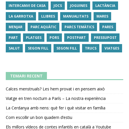
INTERCANVI DE CASA
JOCS
JOGUINES
LACTÀNCIA
LA GARROTXA
LLIBRES
MANUALITATS
MARES
MENJAR
PARC AQUÀTIC
PARCS TEMÀTICS
PARES
PART
PLATGES
PORS
POSTPART
PRESSUPOST
SALUT
SEGON FILL
SEGON FILL
TRUCS
VIATGES
TEMARI RECENT
Calces menstruals? Les hem provat i en pensem això
Viatge en tren nocturn a París – La nostra experiència
La Cerdanya amb nens: què fer i què visitar en família
Com escollir un bon quadern d’estiu
Els millors vídeos de contes infantils en català a Youtube