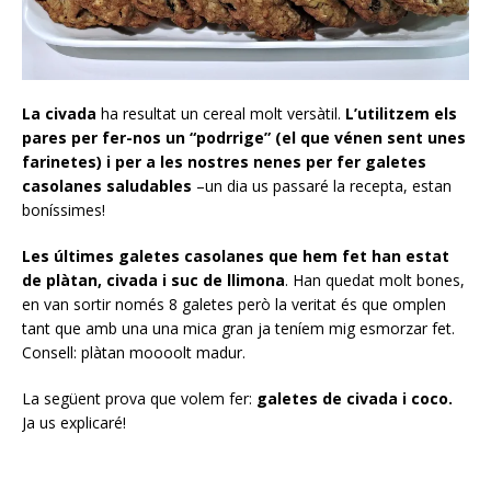
La civada
ha resultat un cereal molt versàtil.
L’utilitzem els
pares per fer-nos un “podrrige” (el que vénen sent unes
farinetes)
i per a les nostres nenes per fer galetes
casolanes saludables
–un dia us passaré la recepta, estan
boníssimes!
Les últimes galetes casolanes que hem fet han estat
de plàtan, civada i suc de llimona
. Han quedat molt bones,
en van sortir només 8 galetes però la veritat és que omplen
tant que amb una una mica gran ja teníem mig esmorzar fet.
Consell: plàtan moooolt madur.
La següent prova que volem fer:
galetes de civada i coco.
Ja us explicaré!