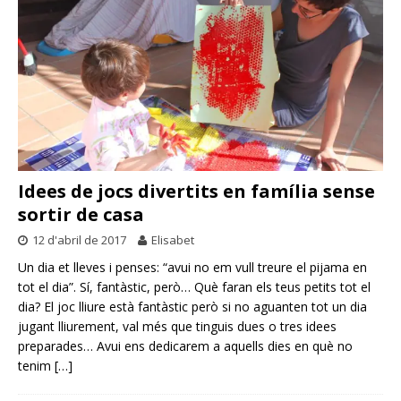
Idees de jocs divertits en família sense
sortir de casa
12 d'abril de 2017
Elisabet
Un dia et lleves i penses: “avui no em vull treure el pijama en
tot el dia”. Sí, fantàstic, però… Què faran els teus petits tot el
dia? El joc lliure està fantàstic però si no aguanten tot un dia
jugant lliurement, val més que tinguis dues o tres idees
preparades… Avui ens dedicarem a aquells dies en què no
tenim
[…]