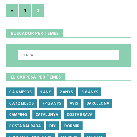
«
1
2
BUSCADOR PER TEMES
EL CARPESÀ PER TEMES
0 A 6 MESOS
1 ANY
2 ANYS
3-6 ANYS
6 A 12 MESOS
7-12 ANYS
AVIS
BARCELONA
CAMPING
CATALUNYA
COSTA BRAVA
COSTA DAURADA
DIY
DORMIR