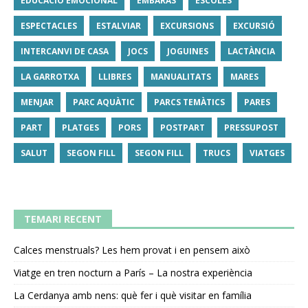
EDUCACIÓ EMOCIONAL
EMBARÀS
ESCOLES
ESPECTACLES
ESTALVIAR
EXCURSIONS
EXCURSIÓ
INTERCANVI DE CASA
JOCS
JOGUINES
LACTÀNCIA
LA GARROTXA
LLIBRES
MANUALITATS
MARES
MENJAR
PARC AQUÀTIC
PARCS TEMÀTICS
PARES
PART
PLATGES
PORS
POSTPART
PRESSUPOST
SALUT
SEGON FILL
SEGON FILL
TRUCS
VIATGES
TEMARI RECENT
Calces menstruals? Les hem provat i en pensem això
Viatge en tren nocturn a París – La nostra experiència
La Cerdanya amb nens: què fer i què visitar en família