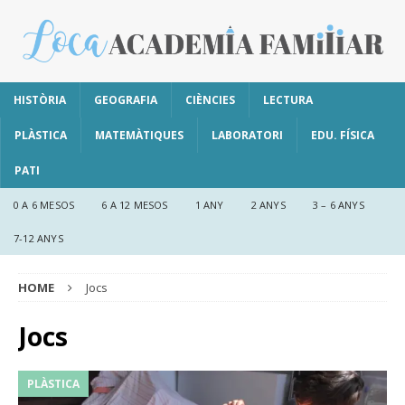
HISTÒRIA
GEOGRAFIA
CIÈNCIES
LECTURA
PLÀSTICA
MATEMÀTIQUES
LABORATORI
EDU. FÍSICA
PATI
0 A 6 MESOS
6 A 12 MESOS
1 ANY
2 ANYS
3 – 6 ANYS
7-12 ANYS
HOME
Jocs
Jocs
PLÀSTICA