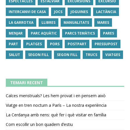
ESPECTACLES
ESTALVIAR
EXCURSIONS
EXCURSIÓ
INTERCANVI DE CASA
JOCS
JOGUINES
LACTÀNCIA
LA GARROTXA
LLIBRES
MANUALITATS
MARES
MENJAR
PARC AQUÀTIC
PARCS TEMÀTICS
PARES
PART
PLATGES
PORS
POSTPART
PRESSUPOST
SALUT
SEGON FILL
SEGON FILL
TRUCS
VIATGES
TEMARI RECENT
Calces menstruals? Les hem provat i en pensem això
Viatge en tren nocturn a París – La nostra experiència
La Cerdanya amb nens: què fer i què visitar en família
Com escollir un bon quadern d’estiu