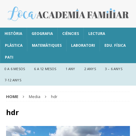
HISTÒRIA
GEOGRAFIA
CIÈNCIES
LECTURA
PLÀSTICA
MATEMÀTIQUES
LABORATORI
EDU. FÍSICA
PATI
0 A 6 MESOS
6 A 12 MESOS
1 ANY
2 ANYS
3 – 6 ANYS
7-12 ANYS
HOME
Media
hdr
hdr