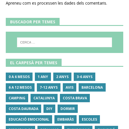
Apreneu com es processen les dades dels comentaris
.
BUSCADOR PER TEMES
EL CARPESÀ PER TEMES
0 A 6 MESOS
1 ANY
2 ANYS
3-6 ANYS
6 A 12 MESOS
7-12 ANYS
AVIS
BARCELONA
CAMPING
CATALUNYA
COSTA BRAVA
COSTA DAURADA
DIY
DORMIR
EDUCACIÓ EMOCIONAL
EMBARÀS
ESCOLES