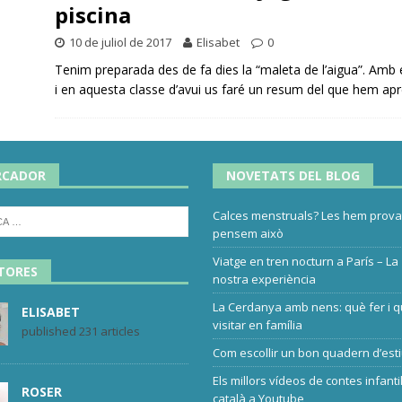
piscina
10 de juliol de 2017
Elisabet
0
Tenim preparada des de fa dies la “maleta de l’aigua”. Amb
i en aquesta classe d’avui us faré un resum del que hem ap
RCADOR
NOVETATS DEL BLOG
Calces menstruals? Les hem provat
pensem això
Viatge en tren nocturn a París – La
TORES
nostra experiència
La Cerdanya amb nens: què fer i 
ELISABET
visitar en família
published 231 articles
Com escollir un bon quadern d’est
Els millors vídeos de contes infanti
ROSER
català a Youtube