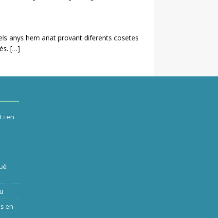
 els anys hem anat provant diferents cosetes
rès.
[…]
 i en
què
iu
ls en