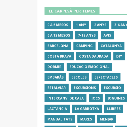
EL CARPESÀ PER TEMES
0 A 6 MESOS
1 ANY
2 ANYS
3-6 AN
6 A 12 MESOS
7-12 ANYS
AVIS
BARCELONA
CAMPING
CATALUNYA
COSTA BRAVA
COSTA DAURADA
DIY
DORMIR
EDUCACIÓ EMOCIONAL
EMBARÀS
ESCOLES
ESPECTACLES
ESTALVIAR
EXCURSIONS
EXCURSIÓ
INTERCANVI DE CASA
JOCS
JOGUINES
LACTÀNCIA
LA GARROTXA
LLIBRES
MANUALITATS
MARES
MENJAR