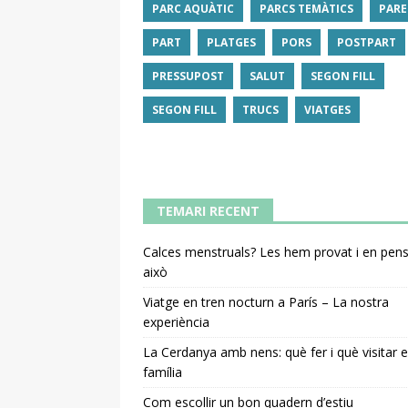
PARC AQUÀTIC
PARCS TEMÀTICS
PARE
PART
PLATGES
PORS
POSTPART
PRESSUPOST
SALUT
SEGON FILL
SEGON FILL
TRUCS
VIATGES
TEMARI RECENT
Calces menstruals? Les hem provat i en pe
això
Viatge en tren nocturn a París – La nostra
experiència
La Cerdanya amb nens: què fer i què visitar 
família
Com escollir un bon quadern d’estiu