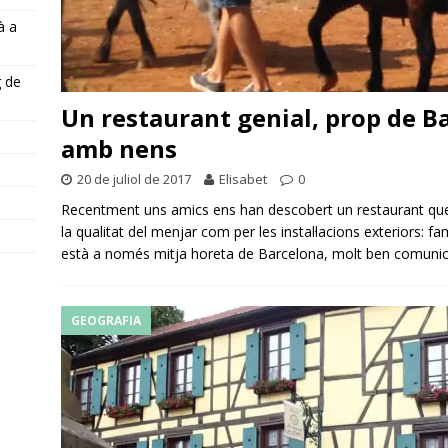
à a
g de
Un restaurant genial, prop de Ba
amb nens
s
20 de juliol de 2017
Elisabet
0
Recentment uns amics ens han descobert un restaurant que
la qualitat del menjar com per les instal·lacions exteriors: fami
està a només mitja horeta de Barcelona, ​​molt ben comuni
GEOGRAFIA