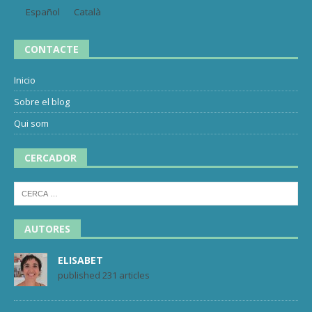
Español
Català
CONTACTE
Inicio
Sobre el blog
Qui som
CERCADOR
AUTORES
ELISABET
published 231 articles