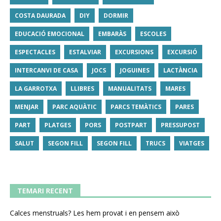
COSTA DAURADA
DIY
DORMIR
EDUCACIÓ EMOCIONAL
EMBARÀS
ESCOLES
ESPECTACLES
ESTALVIAR
EXCURSIONS
EXCURSIÓ
INTERCANVI DE CASA
JOCS
JOGUINES
LACTÀNCIA
LA GARROTXA
LLIBRES
MANUALITATS
MARES
MENJAR
PARC AQUÀTIC
PARCS TEMÀTICS
PARES
PART
PLATGES
PORS
POSTPART
PRESSUPOST
SALUT
SEGON FILL
SEGON FILL
TRUCS
VIATGES
TEMARI RECENT
Calces menstruals? Les hem provat i en pensem això