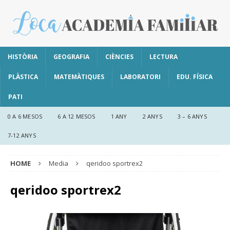
HISTÒRIA
GEOGRAFIA
CIÈNCIES
LECTURA
PLÀSTICA
MATEMÀTIQUES
LABORATORI
EDU. FÍSICA
PATI
0 A 6 MESOS
6 A 12 MESOS
1 ANY
2 ANYS
3 – 6 ANYS
7-12 ANYS
HOME
Media
qeridoo sportrex2
qeridoo sportrex2