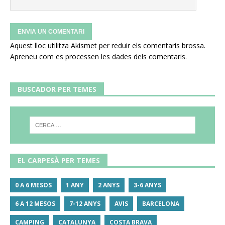
Aquest lloc utilitza Akismet per reduir els comentaris brossa.
Apreneu com es processen les dades dels comentaris
.
BUSCADOR PER TEMES
EL CARPESÀ PER TEMES
0 A 6 MESOS
1 ANY
2 ANYS
3-6 ANYS
6 A 12 MESOS
7-12 ANYS
AVIS
BARCELONA
CAMPING
CATALUNYA
COSTA BRAVA