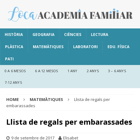
HISTÒRIA
GEOGRAFIA
CIÈNCIES
LECTURA
PLÀSTICA
MATEMÀTIQUES
LABORATORI
EDU. FÍSICA
PATI
0 A 6 MESOS
6 A 12 MESOS
1 ANY
2 ANYS
3 – 6 ANYS
7-12 ANYS
HOME
MATEMÀTIQUES
Llista de regals per
embarassades
Llista de regals per embarassades
9 de setembre de 2017
Elisabet