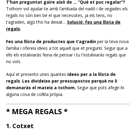
T’han preguntat gaire això de … “Què et puc regalar”?
Tothom vol ajudar-te amb l’arribada del nadó i de vegades els
regals no són ben bé el que necessites, ja els tens, no
t’agraden, algú t’ho ha deixat…
Solució: fes una llista de
regals
.
Fes una llista de productes que t’agradin
per la teva nova
família i ofereix idees a tot aquell que et pregunti. Segur que a
ells els estalviaràs feina de pensar i tu t’estalviaràs regals que
no vols.
Aquí et presento unes quantes
idees per a la llista de
regals
.
Les divideixo per pressupostos perquè no li
demanaràs el mateix a tothom.
Segur que pots afegir-hi
alguna cosa de collita pròpia.
* MEGA REGALS *
1. Cotxet