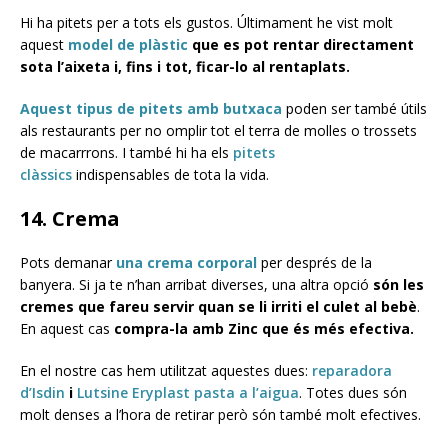
Hi ha pitets per a tots els gustos. Últimament he vist molt
aquest
model de plàstic
que es pot rentar directament
sota l’aixeta i, fins i tot, ficar-lo al rentaplats.
Aquest tipus de pitets amb butxaca
poden ser també útils
als restaurants per no omplir tot el terra de molles o trossets
de macarrrons. I també hi ha els
pitets
clàssics
indispensables de tota la vida.
14. Crema
Pots demanar
una crema corporal
per després de la
banyera. Si ja te n’han arribat diverses, una altra opció
són les
cremes que fareu servir quan se li irriti el culet al bebè
.
En aquest cas
compra-la amb Zinc que és més efectiva.
En el nostre cas hem utilitzat aquestes dues:
reparadora
d’Isdin
i
Lutsine Eryplast pasta a l’aigua
. Totes dues són
molt denses a l’hora de retirar però són també molt efectives.