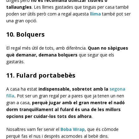
ungles però
no es recomana utilitzar tisores o
tallaungles
. Les llimes gastades que tinguis per casa també
poden ser útils però com a regal aquesta
llima
també pot ser
una gran opció.
10. Bolquers
El regal més útil de tots, amb diferència.
Quan no sàpigues
què demanar, demana bolquers
que segur que els
gastaràs.
11. Fulard portabebès
A casa ha estat
indispensable, sobretot amb la
segona
filla
.
Pot ser un gran regal per a pares que ja tenen un nen
gran a casa,
perquè jugar amb el gran mentre el nadó
dorm tranquil·lament al fulard és una de les millors
opcions per cuidar-los tots dos alhora
.
Nosaltres vam fer servir el
Boba Wrap
, que és còmode
perquè fas el nus i després acomodes al bebè dins.