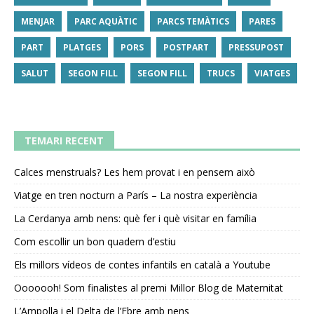
MENJAR
PARC AQUÀTIC
PARCS TEMÀTICS
PARES
PART
PLATGES
PORS
POSTPART
PRESSUPOST
SALUT
SEGON FILL
SEGON FILL
TRUCS
VIATGES
TEMARI RECENT
Calces menstruals? Les hem provat i en pensem això
Viatge en tren nocturn a París – La nostra experiència
La Cerdanya amb nens: què fer i què visitar en família
Com escollir un bon quadern d’estiu
Els millors vídeos de contes infantils en català a Youtube
Ooooooh! Som finalistes al premi Millor Blog de Maternitat
L’Ampolla i el Delta de l’Ebre amb nens