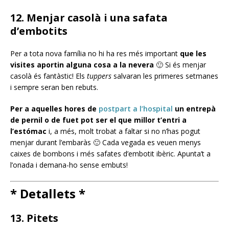
12. Menjar casolà i una safata
d’embotits
Per a tota nova família no hi ha res més important
que les
visites aportin alguna cosa a la nevera
🙂 Si és menjar
casolà és fantàstic! Els
tuppers
salvaran les primeres setmanes
i sempre seran ben rebuts.
Per a aquelles hores de
postpart a l’hospital
un entrepà
de pernil o de fuet pot ser el que millor t’entri a
l’estómac
i, a més, molt trobat a faltar si no n’has pogut
menjar durant l’embaràs 🙂 Cada vegada es veuen menys
caixes de bombons i més safates d’embotit ibèric. Apunta’t a
l’onada i demana-ho sense embuts!
* Detallets *
13. Pitets