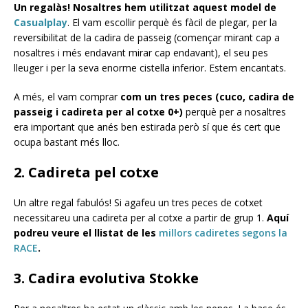
Un regalàs! Nosaltres hem utilitzat aquest model de
Casualplay
. El vam escollir perquè és fàcil de plegar, per la
reversibilitat de la cadira de passeig (començar mirant cap a
nosaltres i més endavant mirar cap endavant), el seu pes
lleuger i per la seva enorme cistella inferior. Estem encantats.
A més, el vam comprar
com un tres peces (cuco, cadira de
passeig i cadireta per al cotxe 0+)
perquè per a nosaltres
era important que anés ben estirada però sí que és cert que
ocupa bastant més lloc.
2. Cadireta pel cotxe
Un altre regal fabulós! Si agafeu un tres peces de cotxet
necessitareu una cadireta per al cotxe a partir de grup 1.
Aquí
podreu veure el llistat de les
millors cadiretes segons la
RACE
.
3. Cadira evolutiva Stokke