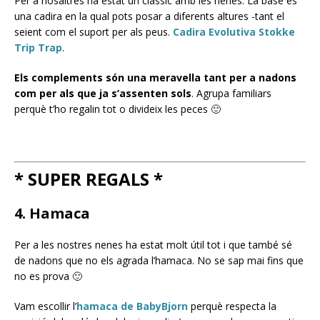
Per a nosaltres ha estat un clàssic amb les nenes. La base és
una cadira en la qual pots posar a diferents altures -tant el
seient com el suport per als peus.
Cadira Evolutiva Stokke
Trip Trap
.
Els complements són una meravella tant per a nadons
com per als que ja s’assenten sols
. Agrupa familiars
perquè t’ho regalin tot o divideix les peces 🙂
* SUPER REGALS *
4. Hamaca
Per a les nostres nenes ha estat molt útil tot i que també sé
de nadons que no els agrada l’hamaca. No se sap mai fins que
no es prova 🙂
Vam escollir l’
hamaca de BabyBjorn
perquè respecta la