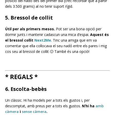
posició del nadó des del primer dia (crec recordar que a partir
dels 3.500 grams) al no tenir suport rígid.
5. Bressol de collit
Útil per als primers mesos.
Pot ser una bona opció per
dormir junts i mantenir cadascun una mica d’espai.
Aquest és
el bressol collit
Next2Me
. Tinc una amiga que em va
comentar que ella col·locava el seu nadó entre els pares i mig
cos seu al bressol de collit 🙂 També és una opció!
* REGALS *
6. Escolta-bebès
Un clàssic. Hi ha models per a tots els gustos i, per
descomptat, amb preus per a tots els gustos.
N’hi ha
amb
càmera
i
sense càmera
.