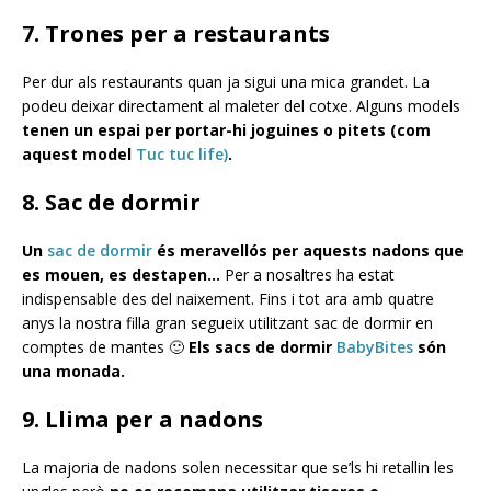
7. Trones per a restaurants
Per dur als restaurants quan ja sigui una mica grandet. La
podeu deixar directament al maleter del cotxe. Alguns models
tenen un espai per portar-hi joguines o pitets (com
aquest model
Tuc tuc life)
.
8. Sac de dormir
Un
sac de dormir
és meravellós per aquests nadons que
es mouen, es destapen…
Per a nosaltres ha estat
indispensable des del naixement. Fins i tot ara amb quatre
anys la nostra filla gran segueix utilitzant sac de dormir en
comptes de mantes 🙂
Els sacs de dormir
BabyBites
són
una monada.
9. Llima per a nadons
La majoria de nadons solen necessitar que se’ls hi retallin les