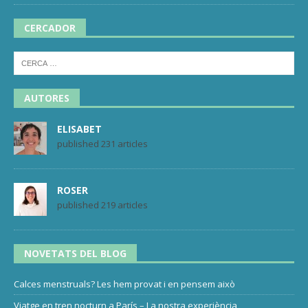
CERCADOR
AUTORES
ELISABET
published 231 articles
ROSER
published 219 articles
NOVETATS DEL BLOG
Calces menstruals? Les hem provat i en pensem això
Viatge en tren nocturn a París – La nostra experiència