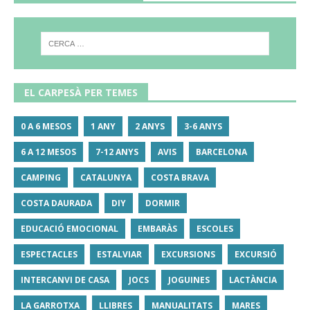
EL CARPESÀ PER TEMES
0 A 6 MESOS
1 ANY
2 ANYS
3-6 ANYS
6 A 12 MESOS
7-12 ANYS
AVIS
BARCELONA
CAMPING
CATALUNYA
COSTA BRAVA
COSTA DAURADA
DIY
DORMIR
EDUCACIÓ EMOCIONAL
EMBARÀS
ESCOLES
ESPECTACLES
ESTALVIAR
EXCURSIONS
EXCURSIÓ
INTERCANVI DE CASA
JOCS
JOGUINES
LACTÀNCIA
LA GARROTXA
LLIBRES
MANUALITATS
MARES