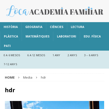
HISTÒRIA
GEOGRAFIA
CIÈNCIES
LECTURA
PLÀSTICA
MATEMÀTIQUES
LABORATORI
EDU. FÍSICA
PATI
0 A 6 MESOS
6 A 12 MESOS
1 ANY
2 ANYS
3 – 6 ANYS
7-12 ANYS
HOME
Media
hdr
hdr