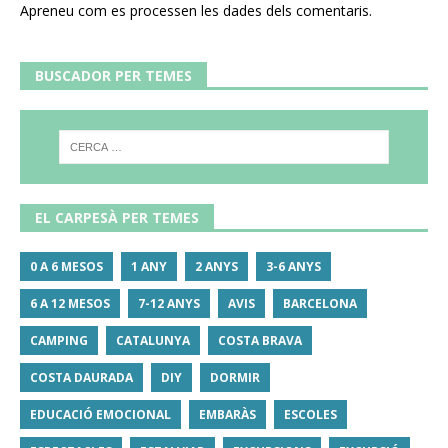
Apreneu com es processen les dades dels comentaris
.
BUSCADOR PER TEMES
EL CARPESÀ PER TEMES
0 A 6 MESOS
1 ANY
2 ANYS
3-6 ANYS
6 A 12 MESOS
7-12 ANYS
AVIS
BARCELONA
CAMPING
CATALUNYA
COSTA BRAVA
COSTA DAURADA
DIY
DORMIR
EDUCACIÓ EMOCIONAL
EMBARÀS
ESCOLES