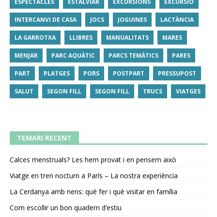
ESPECTACLES
ESTALVIAR
EXCURSIONS
EXCURSIÓ
INTERCANVI DE CASA
JOCS
JOGUINES
LACTÀNCIA
LA GARROTXA
LLIBRES
MANUALITATS
MARES
MENJAR
PARC AQUÀTIC
PARCS TEMÀTICS
PARES
PART
PLATGES
PORS
POSTPART
PRESSUPOST
SALUT
SEGON FILL
SEGON FILL
TRUCS
VIATGES
TEMARI RECENT
Calces menstruals? Les hem provat i en pensem això
Viatge en tren nocturn a París – La nostra experiència
La Cerdanya amb nens: què fer i què visitar en família
Com escollir un bon quadern d’estiu