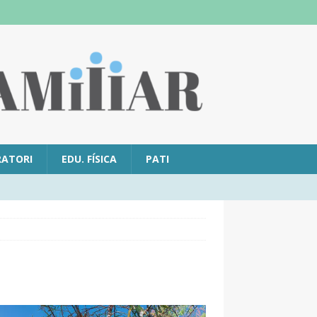
RATORI
EDU. FÍSICA
PATI