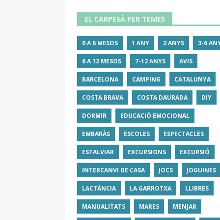
EL CARPESÀ PER TEMES
0 A 6 MESOS
1 ANY
2 ANYS
3-6 AN
6 A 12 MESOS
7-12 ANYS
AVIS
BARCELONA
CAMPING
CATALUNYA
COSTA BRAVA
COSTA DAURADA
DIY
DORMIR
EDUCACIÓ EMOCIONAL
EMBARÀS
ESCOLES
ESPECTACLES
ESTALVIAR
EXCURSIONS
EXCURSIÓ
INTERCANVI DE CASA
JOCS
JOGUINES
LACTÀNCIA
LA GARROTXA
LLIBRES
MANUALITATS
MARES
MENJAR