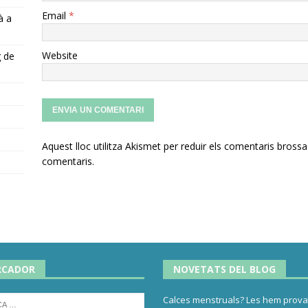
Email
*
à a
Website
g de
s
Aquest lloc utilitza Akismet per reduir els comentaris brossa
comentaris
.
RCADOR
NOVETATS DEL BLOG
Calces menstruals? Les hem provat