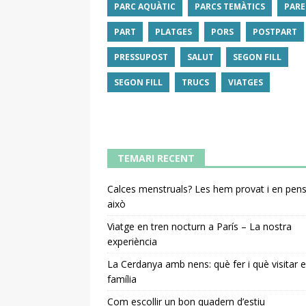
PARC AQUÀTIC
PARCS TEMÀTICS
PARE
PART
PLATGES
PORS
POSTPART
PRESSUPOST
SALUT
SEGON FILL
SEGON FILL
TRUCS
VIATGES
TEMARI RECENT
Calces menstruals? Les hem provat i en pe
això
Viatge en tren nocturn a París – La nostra
experiència
La Cerdanya amb nens: què fer i què visitar 
família
Com escollir un bon quadern d’estiu