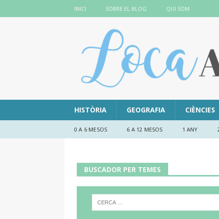
INICI
SOBRE EL BLOG
QUI SOM
HISTÒRIA
GEOGRAFIA
CIÈNCIES
0 A 6 MESOS
6 A 12 MESOS
1 ANY
BUSCADOR PER TEMES