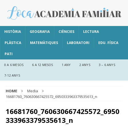
HISTÒRIA
GEOGRAFIA
CIÈNCIES
LECTURA
PLÀSTICA
MATEMÀTIQUES
LABORATORI
EDU. FÍSICA
PATI
0 A 6 MESOS
6 A 12 MESOS
1 ANY
2 ANYS
3 – 6 ANYS
7-12 ANYS
HOME
Media
16681760_760630667425572_6950333963379535613_n
16681760_760630667425572_6950
333963379535613_n