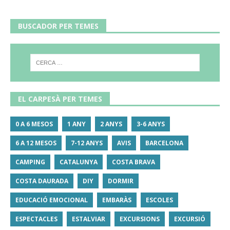
BUSCADOR PER TEMES
EL CARPESÀ PER TEMES
0 A 6 MESOS
1 ANY
2 ANYS
3-6 ANYS
6 A 12 MESOS
7-12 ANYS
AVIS
BARCELONA
CAMPING
CATALUNYA
COSTA BRAVA
COSTA DAURADA
DIY
DORMIR
EDUCACIÓ EMOCIONAL
EMBARÀS
ESCOLES
ESPECTACLES
ESTALVIAR
EXCURSIONS
EXCURSIÓ