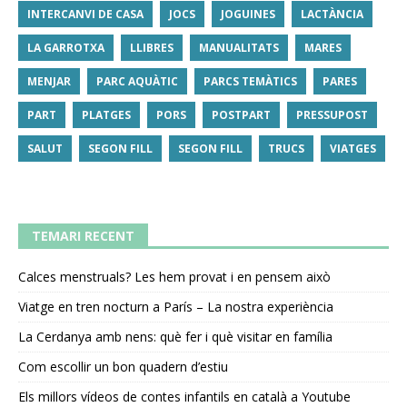
INTERCANVI DE CASA
JOCS
JOGUINES
LACTÀNCIA
LA GARROTXA
LLIBRES
MANUALITATS
MARES
MENJAR
PARC AQUÀTIC
PARCS TEMÀTICS
PARES
PART
PLATGES
PORS
POSTPART
PRESSUPOST
SALUT
SEGON FILL
SEGON FILL
TRUCS
VIATGES
TEMARI RECENT
Calces menstruals? Les hem provat i en pensem això
Viatge en tren nocturn a París – La nostra experiència
La Cerdanya amb nens: què fer i què visitar en família
Com escollir un bon quadern d’estiu
Els millors vídeos de contes infantils en català a Youtube