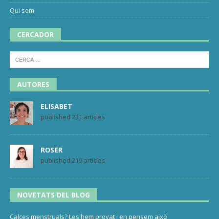
Qui som
CERCADOR
AUTORES
ELISABET
published 231 articles
ROSER
published 219 articles
NOVETATS DEL BLOG
Calces menstruals? Les hem provat i en pensem això