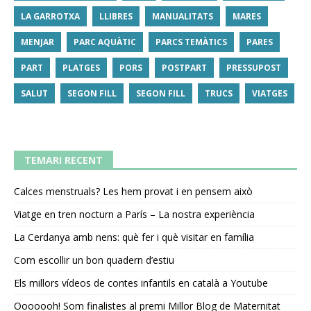
LA GARROTXA
LLIBRES
MANUALITATS
MARES
MENJAR
PARC AQUÀTIC
PARCS TEMÀTICS
PARES
PART
PLATGES
PORS
POSTPART
PRESSUPOST
SALUT
SEGON FILL
SEGON FILL
TRUCS
VIATGES
TEMARI RECENT
Calces menstruals? Les hem provat i en pensem això
Viatge en tren nocturn a París – La nostra experiència
La Cerdanya amb nens: què fer i què visitar en família
Com escollir un bon quadern d’estiu
Els millors vídeos de contes infantils en català a Youtube
Ooooooh! Som finalistes al premi Millor Blog de Maternitat