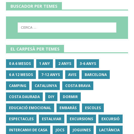
BUSCADOR PER TEMES
EL CARPESÀ PER TEMES
0 A 6 MESOS
1 ANY
2 ANYS
3-6 ANYS
6 A 12 MESOS
7-12 ANYS
AVIS
BARCELONA
CAMPING
CATALUNYA
COSTA BRAVA
COSTA DAURADA
DIY
DORMIR
EDUCACIÓ EMOCIONAL
EMBARÀS
ESCOLES
ESPECTACLES
ESTALVIAR
EXCURSIONS
EXCURSIÓ
INTERCANVI DE CASA
JOCS
JOGUINES
LACTÀNCIA