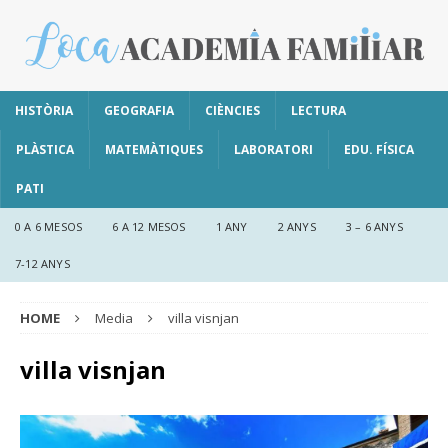
HISTÒRIA
GEOGRAFIA
CIÈNCIES
LECTURA
PLÀSTICA
MATEMÀTIQUES
LABORATORI
EDU. FÍSICA
PATI
0 A 6 MESOS
6 A 12 MESOS
1 ANY
2 ANYS
3 – 6 ANYS
7-12 ANYS
HOME
Media
villa visnjan
villa visnjan