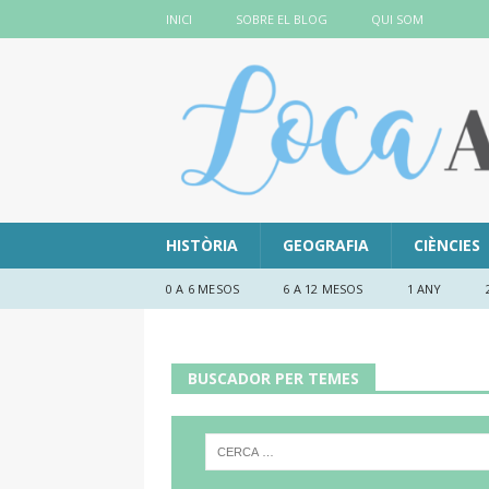
INICI
SOBRE EL BLOG
QUI SOM
HISTÒRIA
GEOGRAFIA
CIÈNCIES
0 A 6 MESOS
6 A 12 MESOS
1 ANY
BUSCADOR PER TEMES