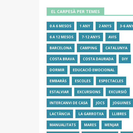
EL CARPESÀ PER TEMES
0 A 6 MESOS
1 ANY
2 ANYS
3-6 AN
6 A 12 MESOS
7-12 ANYS
AVIS
BARCELONA
CAMPING
CATALUNYA
COSTA BRAVA
COSTA DAURADA
DIY
DORMIR
EDUCACIÓ EMOCIONAL
EMBARÀS
ESCOLES
ESPECTACLES
ESTALVIAR
EXCURSIONS
EXCURSIÓ
INTERCANVI DE CASA
JOCS
JOGUINES
LACTÀNCIA
LA GARROTXA
LLIBRES
MANUALITATS
MARES
MENJAR