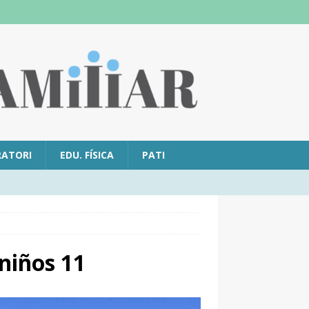
RATORI
EDU. FÍSICA
PATI
iños 11