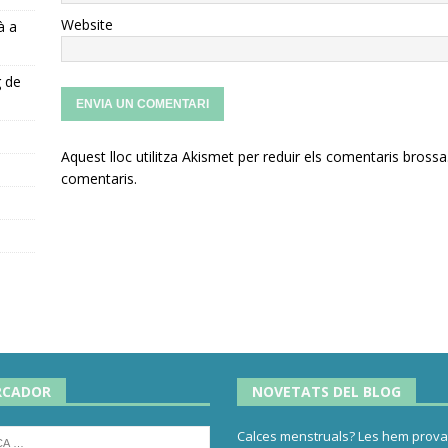
Website
à a
g de
Aquest lloc utilitza Akismet per reduir els comentaris brossa
s
comentaris
.
RCADOR
NOVETATS DEL BLOG
Calces menstruals? Les hem provat