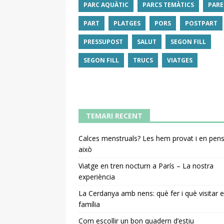
PARC AQUÀTIC
PARCS TEMÀTICS
PARE
PART
PLATGES
PORS
POSTPART
PRESSUPOST
SALUT
SEGON FILL
SEGON FILL
TRUCS
VIATGES
TEMARI RECENT
Calces menstruals? Les hem provat i en pe
això
Viatge en tren nocturn a París – La nostra
experiència
La Cerdanya amb nens: què fer i què visitar 
família
Com escollir un bon quadern d’estiu