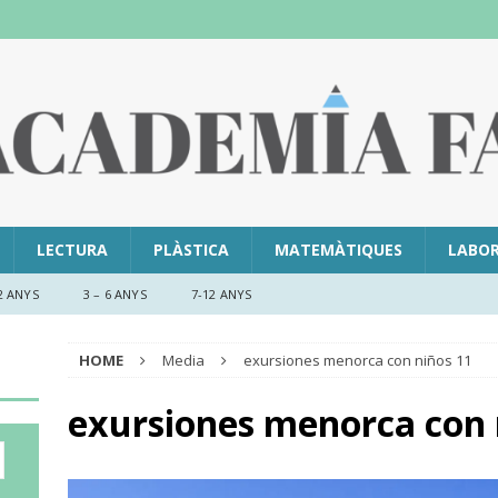
LECTURA
PLÀSTICA
MATEMÀTIQUES
LABO
2 ANYS
3 – 6 ANYS
7-12 ANYS
HOME
Media
exursiones menorca con niños 11
exursiones menorca con n