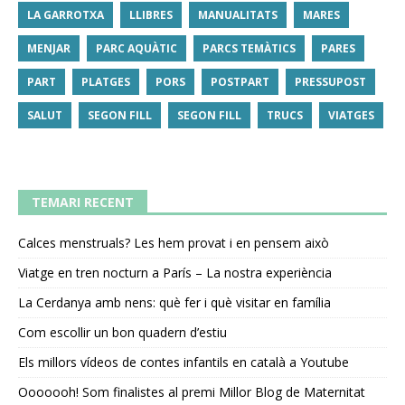
LA GARROTXA
LLIBRES
MANUALITATS
MARES
MENJAR
PARC AQUÀTIC
PARCS TEMÀTICS
PARES
PART
PLATGES
PORS
POSTPART
PRESSUPOST
SALUT
SEGON FILL
SEGON FILL
TRUCS
VIATGES
TEMARI RECENT
Calces menstruals? Les hem provat i en pensem això
Viatge en tren nocturn a París – La nostra experiència
La Cerdanya amb nens: què fer i què visitar en família
Com escollir un bon quadern d’estiu
Els millors vídeos de contes infantils en català a Youtube
Ooooooh! Som finalistes al premi Millor Blog de Maternitat