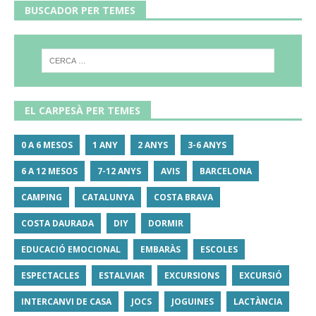
BUSCADOR PER TEMES
EL CARPESÀ PER TEMES
0 A 6 MESOS
1 ANY
2 ANYS
3-6 ANYS
6 A 12 MESOS
7-12 ANYS
AVIS
BARCELONA
CAMPING
CATALUNYA
COSTA BRAVA
COSTA DAURADA
DIY
DORMIR
EDUCACIÓ EMOCIONAL
EMBARÀS
ESCOLES
ESPECTACLES
ESTALVIAR
EXCURSIONS
EXCURSIÓ
INTERCANVI DE CASA
JOCS
JOGUINES
LACTÀNCIA