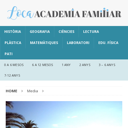
HISTÒRIA
GEOGRAFIA
CIÈNCIES
LECTURA
PLÀSTICA
MATEMÀTIQUES
LABORATORI
EDU. FÍSICA
PATI
0 A 6 MESOS
6 A 12 MESOS
1 ANY
2 ANYS
3 – 6 ANYS
7-12 ANYS
HOME
Media