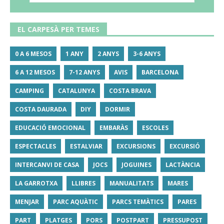
EL CARPESÀ PER TEMES
0 A 6 MESOS
1 ANY
2 ANYS
3-6 ANYS
6 A 12 MESOS
7-12 ANYS
AVIS
BARCELONA
CAMPING
CATALUNYA
COSTA BRAVA
COSTA DAURADA
DIY
DORMIR
EDUCACIÓ EMOCIONAL
EMBARÀS
ESCOLES
ESPECTACLES
ESTALVIAR
EXCURSIONS
EXCURSIÓ
INTERCANVI DE CASA
JOCS
JOGUINES
LACTÀNCIA
LA GARROTXA
LLIBRES
MANUALITATS
MARES
MENJAR
PARC AQUÀTIC
PARCS TEMÀTICS
PARES
PART
PLATGES
PORS
POSTPART
PRESSUPOST