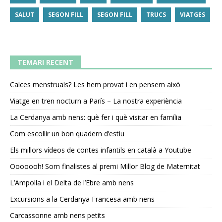
SALUT
SEGON FILL
SEGON FILL
TRUCS
VIATGES
TEMARI RECENT
Calces menstruals? Les hem provat i en pensem això
Viatge en tren nocturn a París – La nostra experiència
La Cerdanya amb nens: què fer i què visitar en família
Com escollir un bon quadern d’estiu
Els millors vídeos de contes infantils en català a Youtube
Ooooooh! Som finalistes al premi Millor Blog de Maternitat
L’Ampolla i el Delta de l’Ebre amb nens
Excursions a la Cerdanya Francesa amb nens
Carcassonne amb nens petits