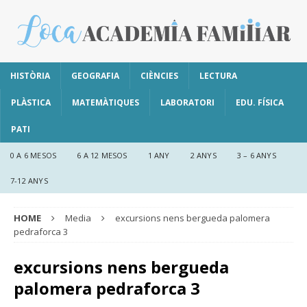
HISTÒRIA
GEOGRAFIA
CIÈNCIES
LECTURA
PLÀSTICA
MATEMÀTIQUES
LABORATORI
EDU. FÍSICA
PATI
0 A 6 MESOS
6 A 12 MESOS
1 ANY
2 ANYS
3 – 6 ANYS
7-12 ANYS
HOME
Media
excursions nens bergueda palomera
pedraforca 3
excursions nens bergueda
palomera pedraforca 3