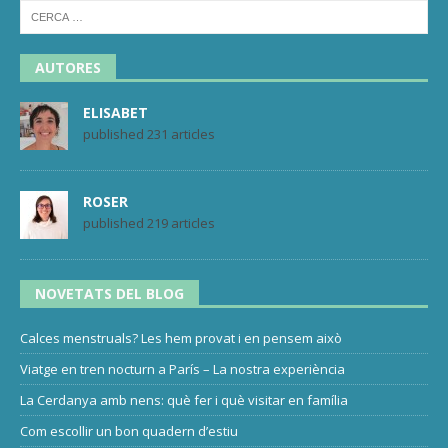
AUTORES
ELISABET
published 231 articles
ROSER
published 219 articles
NOVETATS DEL BLOG
Calces menstruals? Les hem provat i en pensem això
Viatge en tren nocturn a París – La nostra experiència
La Cerdanya amb nens: què fer i què visitar en família
Com escollir un bon quadern d’estiu