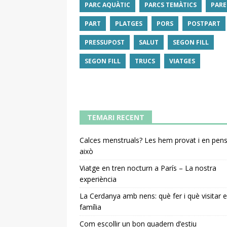
PARC AQUÀTIC
PARCS TEMÀTICS
PARE
PART
PLATGES
PORS
POSTPART
PRESSUPOST
SALUT
SEGON FILL
SEGON FILL
TRUCS
VIATGES
TEMARI RECENT
Calces menstruals? Les hem provat i en pe
això
Viatge en tren nocturn a París – La nostra
experiència
La Cerdanya amb nens: què fer i què visitar 
família
Com escollir un bon quadern d’estiu