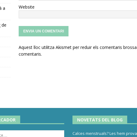
Website
à a
g de
Aquest lloc utilitza Akismet per reduir els comentaris brossa
s
comentaris
.
RCADOR
NOVETATS DEL BLOG
Calces menstruals? Les hem provat