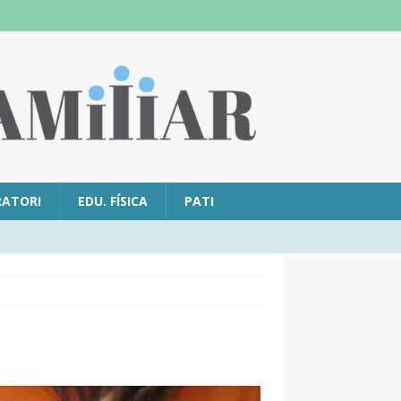
RATORI
EDU. FÍSICA
PATI