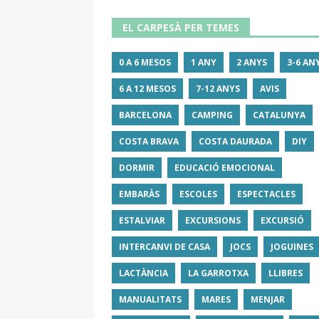
EL CARPESÀ PER TEMES
0 A 6 MESOS
1 ANY
2 ANYS
3-6 AN
6 A 12 MESOS
7-12 ANYS
AVIS
BARCELONA
CAMPING
CATALUNYA
COSTA BRAVA
COSTA DAURADA
DIY
DORMIR
EDUCACIÓ EMOCIONAL
EMBARÀS
ESCOLES
ESPECTACLES
ESTALVIAR
EXCURSIONS
EXCURSIÓ
INTERCANVI DE CASA
JOCS
JOGUINES
LACTÀNCIA
LA GARROTXA
LLIBRES
MANUALITATS
MARES
MENJAR