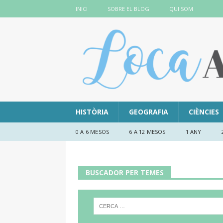
INICI
SOBRE EL BLOG
QUI SOM
HISTÒRIA
GEOGRAFIA
CIÈNCIES
0 A 6 MESOS
6 A 12 MESOS
1 ANY
BUSCADOR PER TEMES