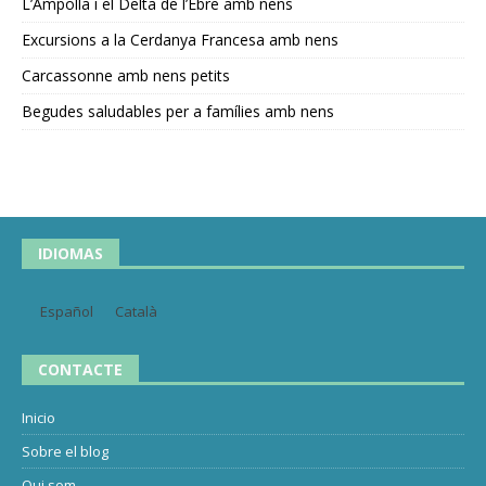
L’Ampolla i el Delta de l’Ebre amb nens
Excursions a la Cerdanya Francesa amb nens
Carcassonne amb nens petits
Begudes saludables per a famílies amb nens
IDIOMAS
Español
Català
CONTACTE
Inicio
Sobre el blog
Qui som