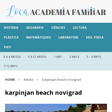
HISTÒRIA
GEOGRAFIA
CIÈNCIES
LECTURA
PLÀSTICA
MATEMÀTIQUES
LABORATORI
EDU. FÍSICA
PATI
0 A 6 MESOS
6 A 12 MESOS
1 ANY
2 ANYS
3 – 6 ANYS
7-12 ANYS
HOME
Media
karpinjan beach novigrad
karpinjan beach novigrad