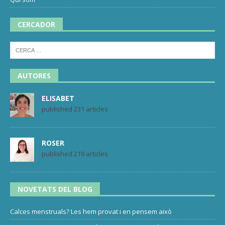
CERCADOR
AUTORES
ELISABET
published 231 articles
ROSER
published 219 articles
NOVETATS DEL BLOG
Calces menstruals? Les hem provat i en pensem això