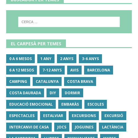
EL CARPESÀ PER TEMES
0 A 6 MESOS
1 ANY
2 ANYS
3-6 ANYS
6 A 12 MESOS
7-12 ANYS
AVIS
BARCELONA
CAMPING
CATALUNYA
COSTA BRAVA
COSTA DAURADA
DIY
DORMIR
EDUCACIÓ EMOCIONAL
EMBARÀS
ESCOLES
ESPECTACLES
ESTALVIAR
EXCURSIONS
EXCURSIÓ
INTERCANVI DE CASA
JOCS
JOGUINES
LACTÀNCIA