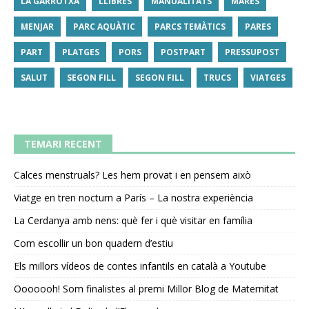
LA GARROTXA
LLIBRES
MANUALITATS
MARES
MENJAR
PARC AQUÀTIC
PARCS TEMÀTICS
PARES
PART
PLATGES
PORS
POSTPART
PRESSUPOST
SALUT
SEGON FILL
SEGON FILL
TRUCS
VIATGES
TEMARI RECENT
Calces menstruals? Les hem provat i en pensem això
Viatge en tren nocturn a París – La nostra experiència
La Cerdanya amb nens: què fer i què visitar en família
Com escollir un bon quadern d’estiu
Els millors vídeos de contes infantils en català a Youtube
Ooooooh! Som finalistes al premi Millor Blog de Maternitat