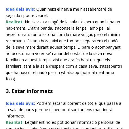
Idea dels avis:
Quan neixi el nen/a me n’assabentaré de
seguida i podré veure’l
.
Realitat:
No s’avisa a ningú de la sala d’espera quan hi ha un
naixement. D’altra banda, s’aconsella fer pell amb pell al
néixer durant tanta estona com la mare vulgui, però el mínim
recomanat és una hora, així que tampoc separarem el nadó
de la seva mare durant aquest temps. El pare o acompanyant
no acostuma a voler-se’n anar del costat de la seva nova
família en aquest temps, així que ara és habitual que els
familiars, tant a la sala d’espera com a casa seva, s’assabentin
que ha nascut el nadó per un whatsapp (normalment amb
foto) .
3. Estar informats
Idea dels avis:
P
odrem estar al corrent de tot el que passa a
la sala de parts perquè el personal sanitari ens mantindrà
informats.
Realitat:
L
egalment no es pot donar informació personal de
cap pacient a ningú que no estigui expressament autoritzat pel