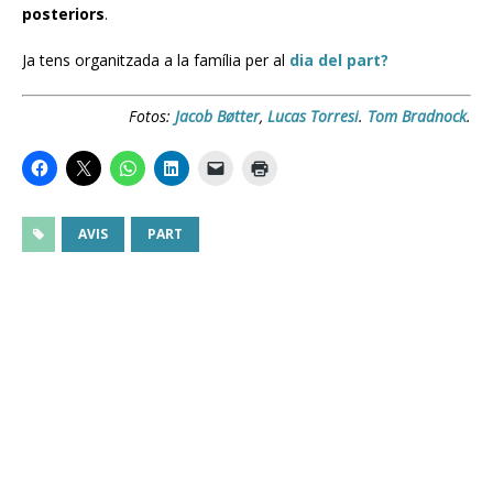
posteriors
.
Ja tens organitzada a la família per al
dia del part?
Fotos:
Jacob Bøtter
,
Lucas Torresi
.
Tom Bradnock
.
AVIS
PART