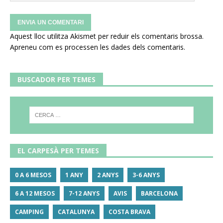
Aquest lloc utilitza Akismet per reduir els comentaris brossa.
Apreneu com es processen les dades dels comentaris
.
BUSCADOR PER TEMES
EL CARPESÀ PER TEMES
0 A 6 MESOS
1 ANY
2 ANYS
3-6 ANYS
6 A 12 MESOS
7-12 ANYS
AVIS
BARCELONA
CAMPING
CATALUNYA
COSTA BRAVA