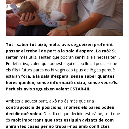
Tot i saber tot això, molts avis segueixen preferint
passar el treball de part a la sala d’espera. La raó?
Se
senten més útils, senten que podran ser-hi si els necessiten…
En definitiva, volen que aquest sigui el seu lloc. I pot ser que
els fills i futurs pares no hi vegin cap tipus de lògica perquè
estaran
fora, a la sala d’espera, sense saber quantes
hores queden, sense informació extra, sense veure’ls…
Però els avis segueixen volent ESTAR-HI
.
Arribats a aquest punt, això no és més que una
contraposició de posicions, i només els pares podeu
decidir què voleu
. Decidiu el que decidiu estarà bé, tot i que
és
molt important que tots estiguin avisats de com
aniran les coses per no trobar-nos amb conflictes