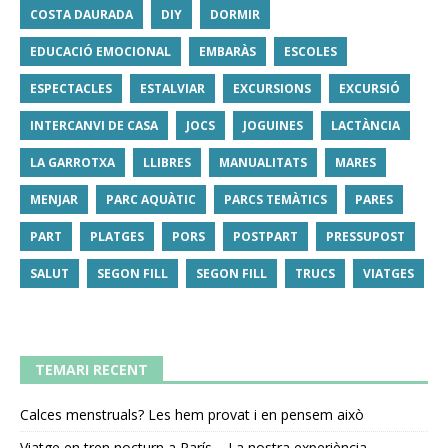
COSTA DAURADA
DIY
DORMIR
EDUCACIÓ EMOCIONAL
EMBARÀS
ESCOLES
ESPECTACLES
ESTALVIAR
EXCURSIONS
EXCURSIÓ
INTERCANVI DE CASA
JOCS
JOGUINES
LACTÀNCIA
LA GARROTXA
LLIBRES
MANUALITATS
MARES
MENJAR
PARC AQUÀTIC
PARCS TEMÀTICS
PARES
PART
PLATGES
PORS
POSTPART
PRESSUPOST
SALUT
SEGON FILL
SEGON FILL
TRUCS
VIATGES
TEMARI RECENT
Calces menstruals? Les hem provat i en pensem això
Viatge en tren nocturn a París – La nostra experiència