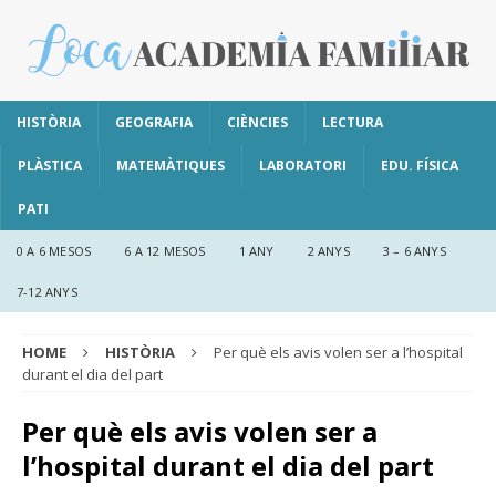
HISTÒRIA
GEOGRAFIA
CIÈNCIES
LECTURA
PLÀSTICA
MATEMÀTIQUES
LABORATORI
EDU. FÍSICA
PATI
0 A 6 MESOS
6 A 12 MESOS
1 ANY
2 ANYS
3 – 6 ANYS
7-12 ANYS
HOME
HISTÒRIA
Per què els avis volen ser a l’hospital
durant el dia del part
Per què els avis volen ser a
l’hospital durant el dia del part