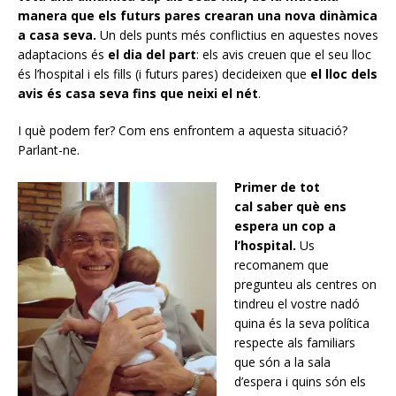
manera que els futurs pares crearan una nova dinàmica
a casa seva.
Un dels punts més conflictius en aquestes noves
adaptacions és
el dia del part
: els avis creuen que el seu lloc
és l’hospital i els fills (i futurs pares) decideixen que
el lloc dels
avis és casa seva fins que neixi el nét
.
I què podem fer? Com ens enfrontem a aquesta situació?
Parlant-ne.
Primer de tot
cal saber què ens
espera un cop a
l’hospital.
Us
recomanem que
pregunteu als centres on
tindreu el vostre nadó
quina és la seva política
respecte als familiars
que són a la sala
d’espera i quins són els