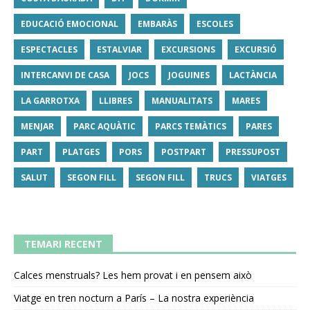
EDUCACIÓ EMOCIONAL
EMBARÀS
ESCOLES
ESPECTACLES
ESTALVIAR
EXCURSIONS
EXCURSIÓ
INTERCANVI DE CASA
JOCS
JOGUINES
LACTÀNCIA
LA GARROTXA
LLIBRES
MANUALITATS
MARES
MENJAR
PARC AQUÀTIC
PARCS TEMÀTICS
PARES
PART
PLATGES
PORS
POSTPART
PRESSUPOST
SALUT
SEGON FILL
SEGON FILL
TRUCS
VIATGES
TEMARI RECENT
Calces menstruals? Les hem provat i en pensem això
Viatge en tren nocturn a París – La nostra experiència