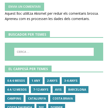
Aquest lloc utilitza Akismet per reduir els comentaris brossa.
Apreneu com es processen les dades dels comentaris
.
BUSCADOR PER TEMES
EL CARPESÀ PER TEMES
0 A 6 MESOS
1 ANY
2 ANYS
3-6 ANYS
6 A 12 MESOS
7-12 ANYS
AVIS
BARCELONA
CAMPING
CATALUNYA
COSTA BRAVA
COSTA DAURADA
DIY
DORMIR