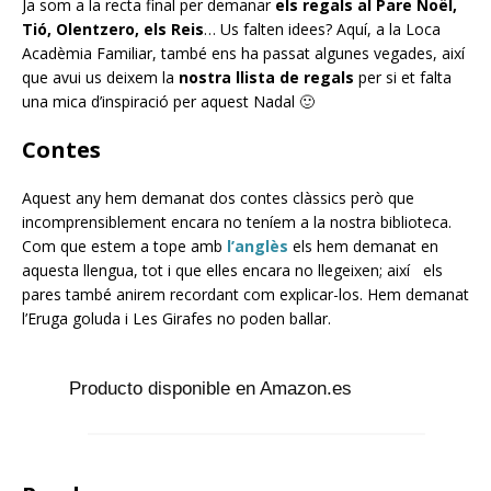
Ja som a la recta final per demanar
els regals al Pare Noël,
Tió, Olentzero, els Reis
… Us falten idees? Aquí, a la Loca
Acadèmia Familiar, també ens ha passat algunes vegades, així
que avui us deixem la
nostra llista de regals
per si et falta
una mica d’inspiració per aquest Nadal 🙂
Contes
Aquest any hem demanat dos contes clàssics però que
incomprensiblement encara no teníem a la nostra biblioteca.
Com que estem a tope amb
l’anglès
els hem demanat en
aquesta llengua, tot i que elles encara no llegeixen; així els
pares també anirem recordant com explicar-los. Hem demanat
l’Eruga goluda i Les Girafes no poden ballar.
Producto disponible en Amazon.es