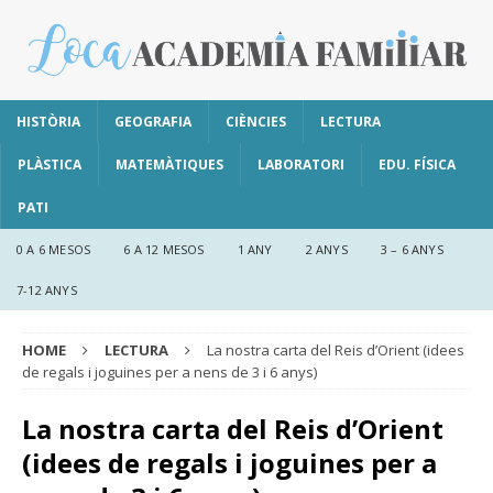
HISTÒRIA
GEOGRAFIA
CIÈNCIES
LECTURA
PLÀSTICA
MATEMÀTIQUES
LABORATORI
EDU. FÍSICA
PATI
0 A 6 MESOS
6 A 12 MESOS
1 ANY
2 ANYS
3 – 6 ANYS
7-12 ANYS
HOME
LECTURA
La nostra carta del Reis d’Orient (idees
de regals i joguines per a nens de 3 i 6 anys)
La nostra carta del Reis d’Orient
(idees de regals i joguines per a