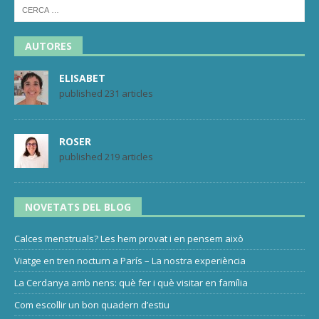
AUTORES
ELISABET
published 231 articles
ROSER
published 219 articles
NOVETATS DEL BLOG
Calces menstruals? Les hem provat i en pensem això
Viatge en tren nocturn a París – La nostra experiència
La Cerdanya amb nens: què fer i què visitar en família
Com escollir un bon quadern d’estiu