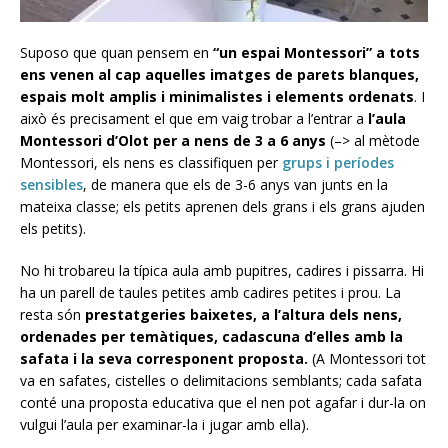
Suposo que quan pensem en
“un espai Montessori” a tots
ens venen al cap aquelles imatges de parets blanques,
espais molt amplis i minimalistes i elements ordenats
. I
això és precisament el que em vaig trobar a l’entrar a
l’aula
Montessori d’Olot per a nens de 3 a 6 anys
(–> al mètode
Montessori, els nens es classifiquen per
grups i períodes
sensibles
, de manera que els de 3-6 anys van junts en la
mateixa classe; els petits aprenen dels grans i els grans ajuden
els petits).
No hi trobareu la típica aula amb pupitres, cadires i pissarra. Hi
ha un parell de taules petites amb cadires petites i prou. La
resta són
prestatgeries baixetes, a l’altura dels nens,
ordenades per temàtiques, cadascuna d’elles amb la
safata i la seva corresponent proposta.
(A Montessori tot
va en safates, cistelles o delimitacions semblants; cada safata
conté una proposta educativa que el nen pot agafar i dur-la on
vulgui l’aula per examinar-la i jugar amb ella).