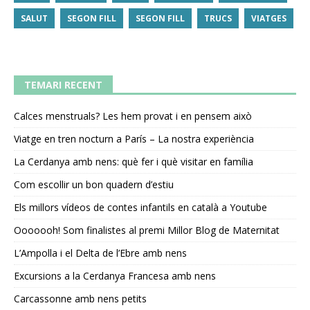
SALUT
SEGON FILL
SEGON FILL
TRUCS
VIATGES
TEMARI RECENT
Calces menstruals? Les hem provat i en pensem això
Viatge en tren nocturn a París – La nostra experiència
La Cerdanya amb nens: què fer i què visitar en família
Com escollir un bon quadern d’estiu
Els millors vídeos de contes infantils en català a Youtube
Ooooooh! Som finalistes al premi Millor Blog de Maternitat
L’Ampolla i el Delta de l’Ebre amb nens
Excursions a la Cerdanya Francesa amb nens
Carcassonne amb nens petits