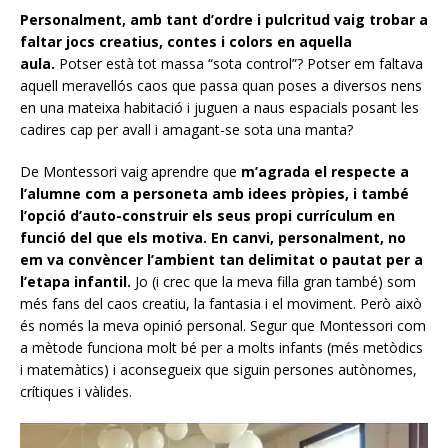
Personalment, amb tant d’ordre i pulcritud vaig trobar a
faltar jocs creatius, contes i colors en aquella
aula.
Potser està tot massa “sota control”? Potser em faltava
aquell meravellós caos que passa quan poses a diversos nens
en una mateixa habitació i juguen a naus espacials posant les
cadires cap per avall i amagant-se sota una manta?
De Montessori vaig aprendre que
m’agrada el respecte a
l’alumne com a personeta amb idees pròpies, i també
l’opció d’auto-construir els seus propi currículum en
funció del que els motiva.
En canvi, personalment, no
em va convèncer l’ambient tan delimitat o pautat per a
l’etapa infantil.
Jo (i crec que la meva filla gran també) som
més fans del caos creatiu, la fantasia i el moviment. Però això
és només la meva opinió personal. Segur que Montessori com
a mètode funciona molt bé per a molts infants (més metòdics
i matemàtics) i aconsegueix que siguin persones autònomes,
crítiques i vàlides.