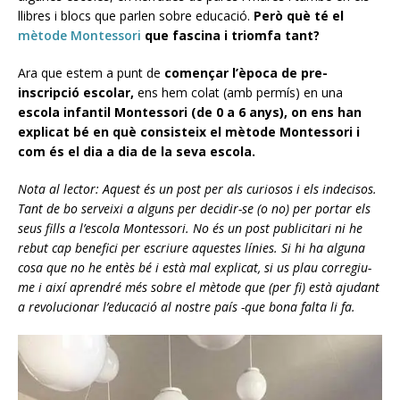
llibres i blocs que parlen sobre educació.
Però què té el
mètode Montessori
que fascina i triomfa tant?
Ara que estem a punt de
començar l’època de pre-
inscripció escolar,
ens hem colat (amb permís) en una
escola infantil Montessori (de 0 a 6 anys), on ens han
explicat bé en què consisteix el mètode Montessori i
com és el dia a dia de la seva escola.
Nota al lector: Aquest és un post per als curiosos i els indecisos.
Tant de bo serveixi a alguns per decidir-se (o no) per portar els
seus fills a l’escola Montessori. No és un post publicitari ni he
rebut cap benefici per escriure aquestes línies. Si hi ha alguna
cosa que no he entès bé i està mal explicat, si us plau corregiu-
me i així aprendré més sobre el mètode que (per fi) està ajudant
a revolucionar l’educació al nostre país -que bona falta li fa.