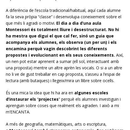
A diferència de l’escola tradicional/habitual, aquí cada alumne
fa la seva pròpia “classe” i desenvolupa coneixement sobre el
que més li agradi o motivi.
El dia a dia d’una aula
Montessori és totalment lliure i desestructurat. No hi
ha mestra que digui el que cal fer, sinó un guia que
acompanya els alumnes, els observa (un per un) i els
encamina perquè vagin descobrint les diferents
propostes i evolucionant en els seus coneixements.
Així,
un nen pot estar aprenent a sumar (ell sol, interactuant amb
una proposta) mentre un altre aprèn les vocals. O si a un altre
no li ve de gust treballar en cap proposta, s’asseu a l’espai de
lectura (amb butaques) i llegeix/mira un llibre sobre ocells.
És una mica la idea que hi ha ara en
algunes escoles
d’instaurar els
“
projectes
” perquè els alumnes investiguin i
aprenguin sobre coses que realment els agraden. I això a mi
m’ENCANTA.
A més de geografia, matemàtiques, arts o escriptura,