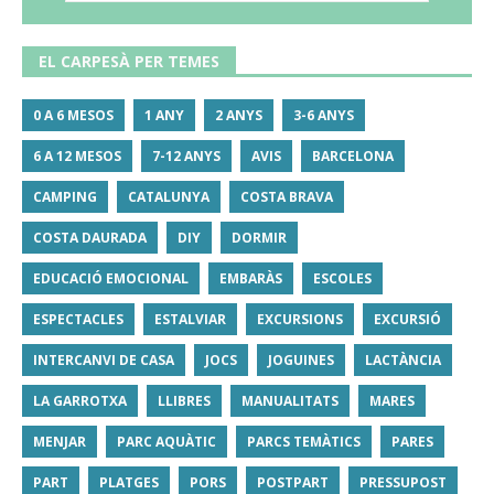
EL CARPESÀ PER TEMES
0 A 6 MESOS
1 ANY
2 ANYS
3-6 ANYS
6 A 12 MESOS
7-12 ANYS
AVIS
BARCELONA
CAMPING
CATALUNYA
COSTA BRAVA
COSTA DAURADA
DIY
DORMIR
EDUCACIÓ EMOCIONAL
EMBARÀS
ESCOLES
ESPECTACLES
ESTALVIAR
EXCURSIONS
EXCURSIÓ
INTERCANVI DE CASA
JOCS
JOGUINES
LACTÀNCIA
LA GARROTXA
LLIBRES
MANUALITATS
MARES
MENJAR
PARC AQUÀTIC
PARCS TEMÀTICS
PARES
PART
PLATGES
PORS
POSTPART
PRESSUPOST