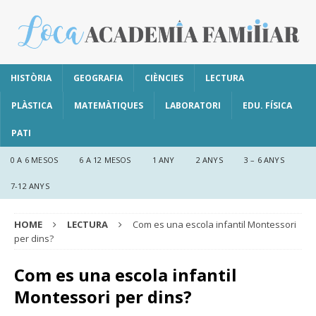
HISTÒRIA
GEOGRAFIA
CIÈNCIES
LECTURA
PLÀSTICA
MATEMÀTIQUES
LABORATORI
EDU. FÍSICA
PATI
0 A 6 MESOS
6 A 12 MESOS
1 ANY
2 ANYS
3 – 6 ANYS
7-12 ANYS
HOME
LECTURA
Com es una escola infantil Montessori
per dins?
Com es una escola infantil
Montessori per dins?