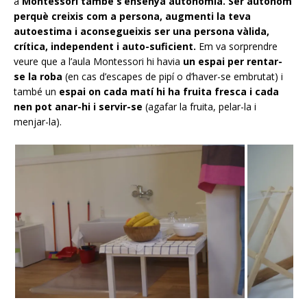
a
Montessori també s’ensenya autonomia.
Ser autònom
perquè creixis com a persona, augmenti la teva
autoestima i aconsegueixis ser una persona vàlida,
crítica, independent i auto-suficient.
Em va sorprendre
veure que a l’aula Montessori hi havia
un espai per rentar-
se la roba
(en cas d’escapes de pipí o d’haver-se embrutat) i
també un
espai on cada matí hi ha fruita fresca i cada
nen pot anar-hi i servir-se
(agafar la fruita, pelar-la i
menjar-la).