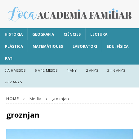
HISTÒRIA
GEOGRAFIA
CIÈNCIES
LECTURA
PLÀSTICA
MATEMÀTIQUES
LABORATORI
EDU. FÍSICA
PATI
0 A 6 MESOS
6 A 12 MESOS
1 ANY
2 ANYS
3 – 6 ANYS
7-12 ANYS
HOME
Media
groznjan
groznjan