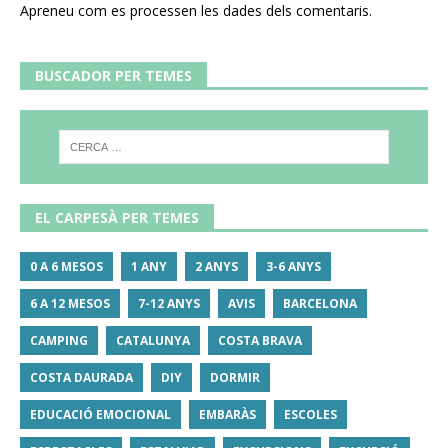
Apreneu com es processen les dades dels comentaris
.
BUSCADOR PER TEMES
EL CARPESÀ PER TEMES
0 A 6 MESOS
1 ANY
2 ANYS
3-6 ANYS
6 A 12 MESOS
7-12 ANYS
AVIS
BARCELONA
CAMPING
CATALUNYA
COSTA BRAVA
COSTA DAURADA
DIY
DORMIR
EDUCACIÓ EMOCIONAL
EMBARÀS
ESCOLES