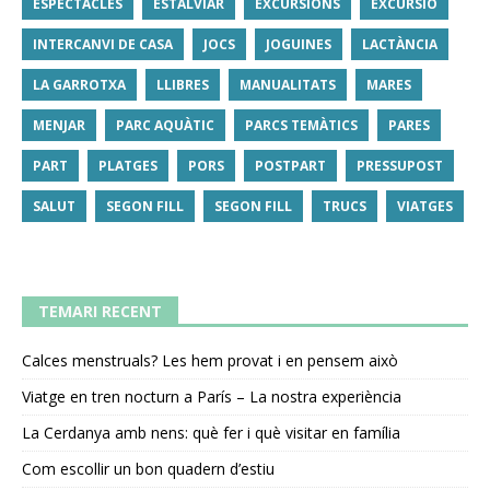
ESPECTACLES
ESTALVIAR
EXCURSIONS
EXCURSIÓ
INTERCANVI DE CASA
JOCS
JOGUINES
LACTÀNCIA
LA GARROTXA
LLIBRES
MANUALITATS
MARES
MENJAR
PARC AQUÀTIC
PARCS TEMÀTICS
PARES
PART
PLATGES
PORS
POSTPART
PRESSUPOST
SALUT
SEGON FILL
SEGON FILL
TRUCS
VIATGES
TEMARI RECENT
Calces menstruals? Les hem provat i en pensem això
Viatge en tren nocturn a París – La nostra experiència
La Cerdanya amb nens: què fer i què visitar en família
Com escollir un bon quadern d’estiu