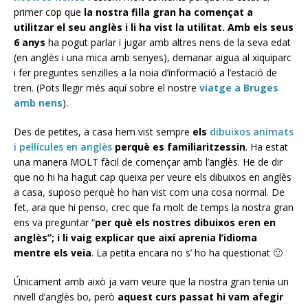
primer cop que
la nostra filla gran ha començat a
utilitzar el seu anglès i li ha vist la utilitat. Amb els seus
6 anys
ha pogut parlar i jugar amb altres nens de la seva edat
(en anglès i una mica amb senyes), demanar aigua al xiquiparc
i fer preguntes senzilles a la noia d’informació a l’estació de
tren. (Pots llegir més aquí sobre el nostre
viatge a Bruges
amb nens
).
Des de petites, a casa hem vist sempre
els
dibuixos animats
i pel·lícules en anglès
perquè es familiaritzessin
. Ha estat
una manera MOLT fàcil de començar amb l’anglès. He de dir
que no hi ha hagut cap queixa per veure els dibuixos en anglès
a casa, suposo perquè ho han vist com una cosa normal. De
fet, ara que hi penso, crec que fa molt de temps la nostra gran
ens va preguntar “
per què els nostres dibuixos eren en
anglès”; i li vaig explicar que així aprenia l’idioma
mentre els veia
. La petita encara no s’ ho ha qüestionat 🙂
Únicament amb això ja vam veure que la nostra gran tenia un
nivell d’anglès bo, però
aquest curs passat hi vam afegir