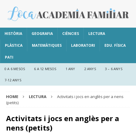
HISTÒRIA
GEOGRAFIA
CIÈNCIES
LECTURA
PLÀSTICA
MATEMÀTIQUES
LABORATORI
EDU. FÍSICA
PATI
0 A 6 MESOS
6 A 12 MESOS
1 ANY
2 ANYS
3 – 6 ANYS
7-12 ANYS
HOME
LECTURA
Activitats i jocs en anglès per a nens
(petits)
Activitats i jocs en anglès per a
nens (petits)