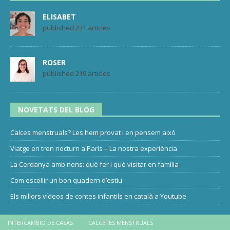
ELISABET
published 231 articles
ROSER
published 219 articles
NOVETATS DEL BLOG
Calces menstruals? Les hem provat i en pensem això
Viatge en tren nocturn a París – La nostra experiència
La Cerdanya amb nens: què fer i què visitar en família
Com escollir un bon quadern d’estiu
Els millors vídeos de contes infantils en català a Youtube
INTERCAMBIO DE CASAS
CALCETES MENSTRUALS