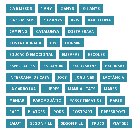
0 A 6 MESOS
1 ANY
2 ANYS
3-6 ANYS
6 A 12 MESOS
7-12 ANYS
AVIS
BARCELONA
CAMPING
CATALUNYA
COSTA BRAVA
COSTA DAURADA
DIY
DORMIR
EDUCACIÓ EMOCIONAL
EMBARÀS
ESCOLES
ESPECTACLES
ESTALVIAR
EXCURSIONS
EXCURSIÓ
INTERCANVI DE CASA
JOCS
JOGUINES
LACTÀNCIA
LA GARROTXA
LLIBRES
MANUALITATS
MARES
MENJAR
PARC AQUÀTIC
PARCS TEMÀTICS
PARES
PART
PLATGES
PORS
POSTPART
PRESSUPOST
SALUT
SEGON FILL
SEGON FILL
TRUCS
VIATGES