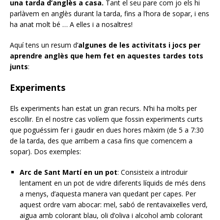
una tarda d’anglès a casa.
Tant el seu pare com jo els hi
parlàvem en anglès durant la tarda, fins a l’hora de sopar, i ens
ha anat molt bé … A elles i a nosaltres!
Aquí tens un resum d’
algunes de les activitats i jocs per
aprendre anglès que hem fet en aquestes tardes tots
junts
:
Experiments
Els experiments han estat un gran recurs. N’hi ha molts per
escollir. En el nostre cas volíem que fossin experiments curts
que poguéssim fer i gaudir en dues hores màxim (de 5 a 7:30
de la tarda, des que arribem a casa fins que comencem a
sopar). Dos exemples:
Arc de Sant Martí en un pot
: Consisteix a introduir
lentament en un pot de vidre diferents líquids de més dens
a menys, d’aquesta manera van quedant per capes. Per
aquest ordre vam abocar: mel, sabó de rentavaixelles verd,
aigua amb colorant blau, oli d’oliva i alcohol amb colorant