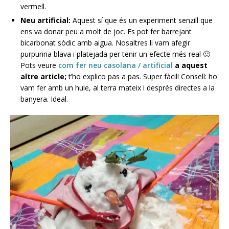
vermell.
Neu artificial:
Aquest sí que és un experiment senzill que
ens va donar peu a molt de joc. Es pot fer barrejant
bicarbonat sòdic amb aigua. Nosaltres li vam afegir
purpurina blava i platejada per tenir un efecte més real 🙂
Pots veure
com fer neu casolana / artificial
a aquest
altre article;
t’ho explico pas a pas. Super fàcil! Consell: ho
vam fer amb un hule, al terra mateix i després directes a la
banyera. Ideal.