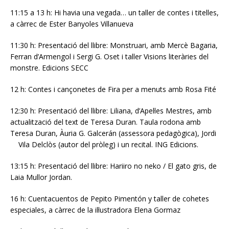
11:15 a 13 h: Hi havia una vegada… un taller de contes i titelles,
a càrrec de Ester Banyoles Villanueva
11:30 h: Presentació del llibre: Monstruari, amb Mercè Bagaria,
Ferran d’Armengol i Sergi G. Oset i taller Visions literàries del
monstre. Edicions SECC
12 h: Contes i cançonetes de Fira per a menuts amb Rosa Fité
12:30 h: Presentació del llibre: Liliana, d’Apel·les Mestres, amb
actualització del text de Teresa Duran. Taula rodona amb
Teresa Duran, Àuria G. Galcerán (assessora pedagògica), Jordi
Vila Delclòs (autor del pròleg) i un recital. ING Edicions.
13:15 h: Presentació del llibre: Hariiro no neko / El gato gris, de
Laia Mullor Jordan.
16 h: Cuentacuentos de Pepito Pimentón y taller de cohetes
especiales, a càrrec de la il·lustradora Elena Gormaz