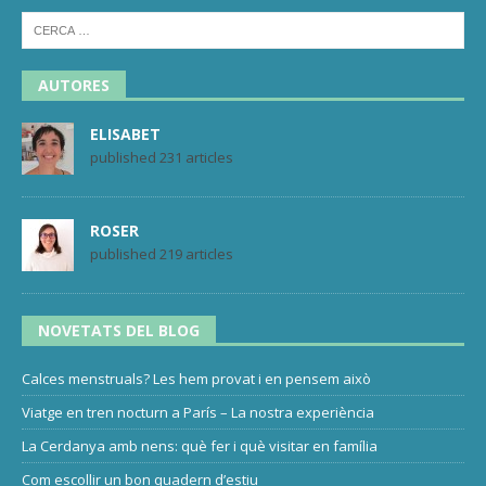
AUTORES
ELISABET
published 231 articles
ROSER
published 219 articles
NOVETATS DEL BLOG
Calces menstruals? Les hem provat i en pensem això
Viatge en tren nocturn a París – La nostra experiència
La Cerdanya amb nens: què fer i què visitar en família
Com escollir un bon quadern d’estiu