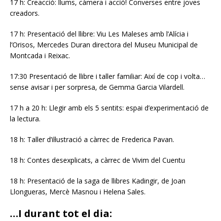
17 h: Creacció: llums, càmera i acció! Converses entre joves
creadors.
17 h: Presentació del llibre: Viu Les Maleses amb l’Alícia i
l’Orisos, Mercedes Duran directora del Museu Municipal de
Montcada i Reixac.
17:30 Presentació de llibre i taller familiar: Així de cop i volta…
sense avisar i per sorpresa, de Gemma Garcia Vilardell.
17 h a 20 h: Llegir amb els 5 sentits: espai d’experimentació de
la lectura.
18 h: Taller d’il·lustració a càrrec de Frederica Pavan.
18 h: Contes desexplicats, a càrrec de Vivim del Cuentu
18 h: Presentació de la saga de llibres Kadingir, de Joan
Llongueras, Mercè Masnou i Helena Sales.
…I durant tot el dia: