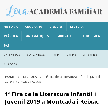
HISTÒRIA
GEOGRAFIA
CIÈNCIES
LECTURA
PLÀSTICA
MATEMÀTIQUES
LABORATORI
EDU. FÍSICA
PATI
0 A 6 MESOS
6 A 12 MESOS
1 ANY
2 ANYS
3 – 6 ANYS
7-12 ANYS
HOME
LECTURA
1ª Fira de la Literatura Infantil i Juvenil
2019 a Montcada i Reixac
1ª Fira de la Literatura Infantil i
Juvenil 2019 a Montcada i Reixac