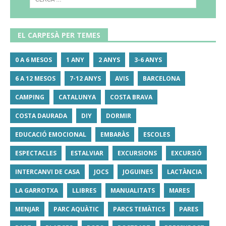
EL CARPESÀ PER TEMES
0 A 6 MESOS
1 ANY
2 ANYS
3-6 ANYS
6 A 12 MESOS
7-12 ANYS
AVIS
BARCELONA
CAMPING
CATALUNYA
COSTA BRAVA
COSTA DAURADA
DIY
DORMIR
EDUCACIÓ EMOCIONAL
EMBARÀS
ESCOLES
ESPECTACLES
ESTALVIAR
EXCURSIONS
EXCURSIÓ
INTERCANVI DE CASA
JOCS
JOGUINES
LACTÀNCIA
LA GARROTXA
LLIBRES
MANUALITATS
MARES
MENJAR
PARC AQUÀTIC
PARCS TEMÀTICS
PARES