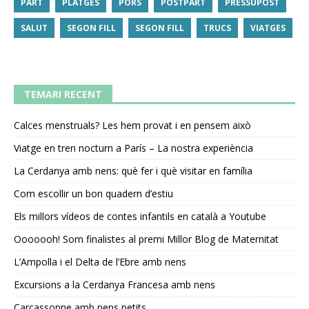
PART
PLATGES
PORS
POSTPART
PRESSUPOST
SALUT
SEGON FILL
SEGON FILL
TRUCS
VIATGES
TEMARI RECENT
Calces menstruals? Les hem provat i en pensem això
Viatge en tren nocturn a París – La nostra experiència
La Cerdanya amb nens: què fer i què visitar en família
Com escollir un bon quadern d’estiu
Els millors vídeos de contes infantils en català a Youtube
Ooooooh! Som finalistes al premi Millor Blog de Maternitat
L’Ampolla i el Delta de l’Ebre amb nens
Excursions a la Cerdanya Francesa amb nens
Carcassonne amb nens petits