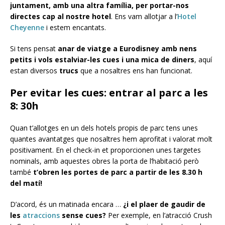
juntament, amb una altra família, per portar-nos
directes cap al nostre hotel
. Ens vam allotjar a l’
Hotel
Cheyenne
i estem encantats.
Si tens pensat
anar de viatge a Eurodisney amb nens
petits i vols estalviar-les cues i una mica de diners
, aquí
estan diversos
trucs
que a nosaltres ens han funcionat.
Per evitar les cues: entrar al parc a les
8: 30h
Quan t’allotges en un dels hotels propis de parc tens unes
quantes avantatges que nosaltres hem aprofitat i valorat molt
positivament. En el check-in et proporcionen unes targetes
nominals, amb aquestes obres la porta de l’habitació però
també
t’obren les portes de parc a partir de les 8.30 h
del matí!
D’acord, és un matinada encara …
¿i el plaer de gaudir de
les
atraccions
sense cues?
Per exemple, en l’atracció Crush