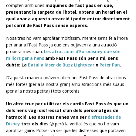
compten amb unes
màquines de fast pass en què,
presentant la targeta de l’hotel, obtens un horari en el
qual anar a aquesta atracció i poder entrar directament
pel carril de Fast Pass sense esperes.
Nosaltres ho vam aprofitar moltíssim, mentre se’ns feia l’hora
per anar a l’Fast Pass ja que ens pujàvem a una atracció
propera més suau.
Les atraccions d’Eurodisney que són
millors per a nens
amb Fast Pass són per a mi, sens
dubte: La
Batalla làser de Buzz Lightyear
o
Peter Pan
.
D’aquesta manera anàvem alternant Fast Pass de atraccions
més fortes (per a la nostra gran) amb atraccions més suaus
(per a la nostra petita) i tots contents.
Un altre truc per utilitzar els carrils Fast Pass és que un
dels nens vagi disfressat d’un dels personatges de
l’atracció. Les nostres nenes van ser
disfressades de
Disney
tots els die
s 🙂 però la veritat és que no ho vam
aprofitar gaire. Potser va ser que les disfresses que portaven