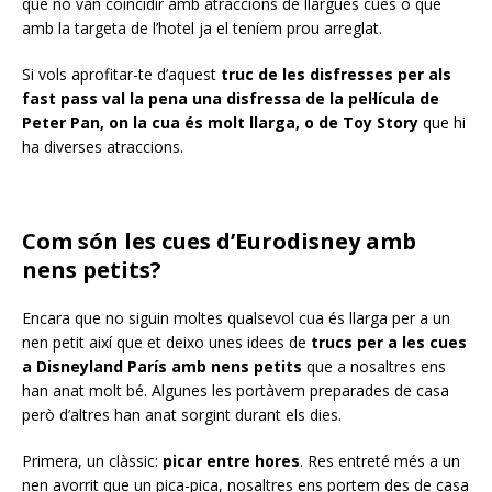
que no van coincidir amb atraccions de llargues cues o que
amb la targeta de l’hotel ja el teníem prou arreglat.
Si vols aprofitar-te d’aquest
truc de les disfresses per als
fast pass val la pena una disfressa de la pel·lícula de
Peter Pan, on la cua és molt llarga, o de Toy Story
que hi
ha diverses atraccions.
Com són les cues d’Eurodisney amb
nens petits?
Encara que no siguin moltes qualsevol cua és llarga per a un
nen petit així que et deixo unes idees de
trucs per a les cues
a Disneyland París amb nens petits
que a nosaltres ens
han anat molt bé. Algunes les portàvem preparades de casa
però d’altres han anat sorgint durant els dies.
Primera, un clàssic:
picar entre hores
. Res entreté més a un
nen avorrit que un pica-pica, nosaltres ens portem des de casa