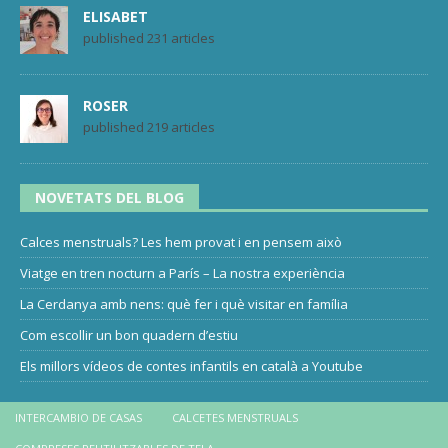
ELISABET
published 231 articles
ROSER
published 219 articles
NOVETATS DEL BLOG
Calces menstruals? Les hem provat i en pensem això
Viatge en tren nocturn a París – La nostra experiència
La Cerdanya amb nens: què fer i què visitar en família
Com escollir un bon quadern d’estiu
Els millors vídeos de contes infantils en català a Youtube
INTERCAMBIO DE CASAS
CALCETES MENSTRUALS