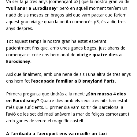
Va ser fa ja tres anys (començant p3) que la nostra gran va dir
“Vull anar a Eurodisney”
però en aquell moment teníem un
nadó de sis mesos en braços així que vam pactar que faríem
aquest gran viatge quan la petita comencés p3, és a dir, tres
anys després.
Tot aquest temps la nostra gran ha estat esperant
pacientment fins que, amb unes ganes boges, just abans de
començar el col·le ens hem anat de
viatge quatre dies a
Eurodisney.
Així que finalment, amb una nena de sis i una altra de tres anys
ens hem fet l
‘escapada familiar a Disneyland París.
Primera pregunta que tindràs a la ment:
¿Són massa 4 dies
en Eurodisney?
Quatre dies amb els seus tres nits han estat
més que suficients. El primer dia vam sortir de Barcelona; a
l’avió de les set del matí anàvem la mar de feliços esmorzant i
amb ganes de veure el magnífic castell.
A l’arribada a l’aeroport ens va recollir un taxi