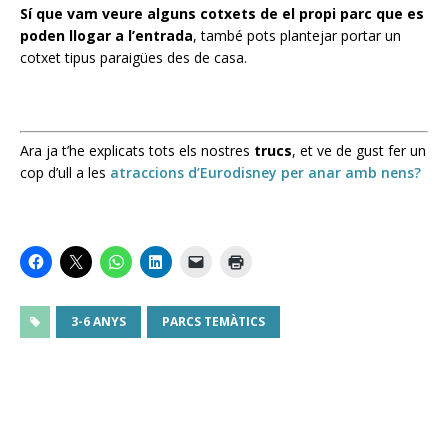
Sí que vam veure alguns cotxets de el propi parc que es
poden llogar a l’entrada
, també pots plantejar portar un
cotxet tipus paraigües des de casa.
Ara ja t’he explicats tots els nostres
trucs
, et ve de gust fer un
cop d’ull a les
atraccions d’Eurodisney per anar amb nens?
3-6 ANYS
PARCS TEMÀTICS