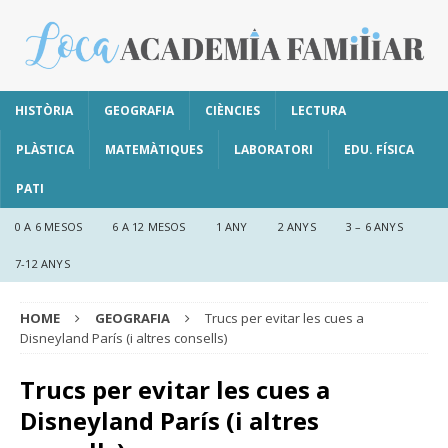
HISTÒRIA
GEOGRAFIA
CIÈNCIES
LECTURA
PLÀSTICA
MATEMÀTIQUES
LABORATORI
EDU. FÍSICA
PATI
0 A 6 MESOS
6 A 12 MESOS
1 ANY
2 ANYS
3 – 6 ANYS
7-12 ANYS
HOME
GEOGRAFIA
Trucs per evitar les cues a
Disneyland París (i altres consells)
Trucs per evitar les cues a
Disneyland París (i altres