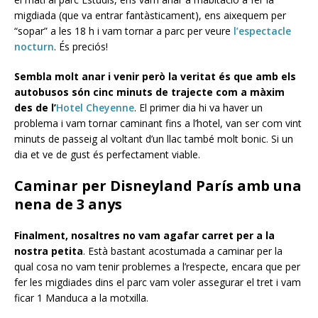
migdiada (que va entrar fantàsticament), ens aixequem per
“sopar” a les 18 h i vam tornar a parc per veure
l’espectacle
nocturn
. És preciós!
Sembla molt anar i venir però la veritat és que amb els
autobusos són cinc minuts de trajecte com a màxim
des de l’
Hotel Cheyenne
. El primer dia hi va haver un
problema i vam tornar caminant fins a l’hotel, van ser com vint
minuts de passeig al voltant d’un llac també molt bonic. Si un
dia et ve de gust és perfectament viable.
Caminar per Disneyland París amb una
nena de 3 anys
Finalment, nosaltres no vam agafar carret per a la
nostra petita
. Està bastant acostumada a caminar per la
qual cosa no vam tenir problemes a l’respecte, encara que per
fer les migdiades dins el parc vam voler assegurar el tret i vam
ficar 1 Manduca a la motxilla.