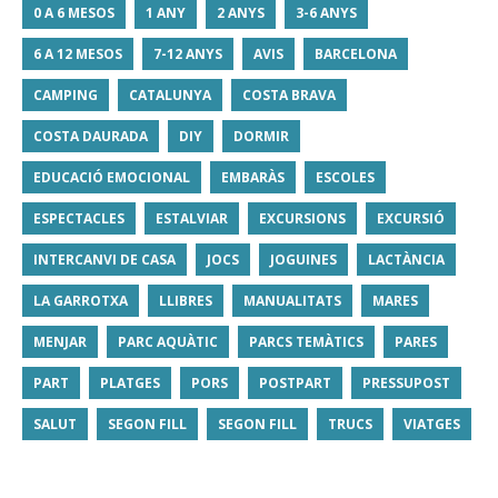
0 A 6 MESOS
1 ANY
2 ANYS
3-6 ANYS
6 A 12 MESOS
7-12 ANYS
AVIS
BARCELONA
CAMPING
CATALUNYA
COSTA BRAVA
COSTA DAURADA
DIY
DORMIR
EDUCACIÓ EMOCIONAL
EMBARÀS
ESCOLES
ESPECTACLES
ESTALVIAR
EXCURSIONS
EXCURSIÓ
INTERCANVI DE CASA
JOCS
JOGUINES
LACTÀNCIA
LA GARROTXA
LLIBRES
MANUALITATS
MARES
MENJAR
PARC AQUÀTIC
PARCS TEMÀTICS
PARES
PART
PLATGES
PORS
POSTPART
PRESSUPOST
SALUT
SEGON FILL
SEGON FILL
TRUCS
VIATGES