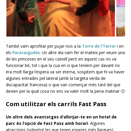
També vam aprofitar per pujar-nos a la
Torre de l’Terror
i en
els
Paracaigudes
. Un altre dia vam fer el mateix per veure una
de les princeses en el seu castell però en aquest cas no va
funcionar bé, tot i que la cua en si que teníem per davant no
era molt llarga l’espera va ser eterna, sospitem que hi va haver
algunes entrades pel lateral (amb la targeta verda de
discapacitat francesa) o que van començar més tard del que
devien per la qual cosa no ens va valer molt la pena matinar 🙁
Com utilitzar els carrils Fast Pass
Un altre dels avantatges d’allotjar-te en un hotel de
parc és l’opció de Fast Pass amb horari
. Algunes
atraccions (sobretot les que tenen esperes més llargues)