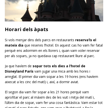
Horari dels àpats
Si vols menjar dins dels parcs en restaurants
reserva’ls el
mateix dia
que reservis l’hotel. En aquest cas ho vam fer fatal
perquè ens adormim en els llorers i, quan vam voler reservar
per als sopars, ja no quedava cap restaurant lliure al parc.
Ja que havíem de
sopar tots els dies a l’hotel de
Disneyland París
vam jugar una mica amb les hores i
arreglat. El primer dia vam sopar a les 19 hores (ens havíem
aixecat a les cinc del matí) i, així, a dormir aviat.
El segon dia vam fer sopar a les 21 hores perquè vam
aprofitar el parc al màxim des de les vuit i mitja del matí i,
l’últim dia de sopar, vam fer una cosa fantàstica. Vam estar tot
el matí al parc Estudis, ens vam anar a l’habitació a fer la