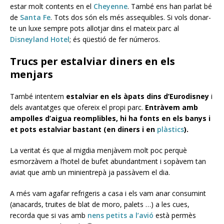
estar molt contents en el
Cheyenne
. També ens han parlat bé
de
Santa Fe
. Tots dos són els més assequibles. Si vols donar-
te un luxe sempre pots allotjar dins el mateix parc al
Disneyland Hotel
; és qüestió de fer números.
Trucs per estalviar diners en els
menjars
També intentem
estalviar en els àpats dins d’Eurodisney
i
dels avantatges que ofereix el propi parc.
Entràvem amb
ampolles d’aigua reomplibles, hi ha fonts en els banys i
et pots estalviar bastant (en diners i en
plàstics
).
La veritat és que al migdia menjàvem molt poc perquè
esmorzàvem a l’hotel de bufet abundantment i sopàvem tan
aviat que amb un minientrepà ja passàvem el dia.
A més vam agafar refrigeris a casa i els vam anar consumint
(anacards, truites de blat de moro, palets …) a les cues,
recorda que si vas amb
nens petits a l’avió
està permès