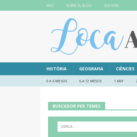
INICI
SOBRE EL BLOG
QUI SOM
HISTÒRIA
GEOGRAFIA
CIÈNCIES
0 A 6 MESOS
6 A 12 MESOS
1 ANY
BUSCADOR PER TEMES