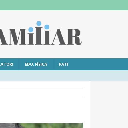
RATORI
EDU. FÍSICA
PATI