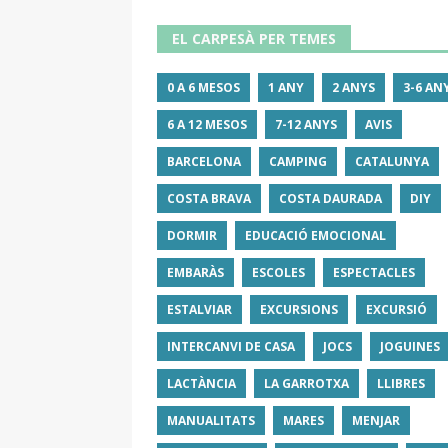
EL CARPESÀ PER TEMES
0 A 6 MESOS
1 ANY
2 ANYS
3-6 AN
6 A 12 MESOS
7-12 ANYS
AVIS
BARCELONA
CAMPING
CATALUNYA
COSTA BRAVA
COSTA DAURADA
DIY
DORMIR
EDUCACIÓ EMOCIONAL
EMBARÀS
ESCOLES
ESPECTACLES
ESTALVIAR
EXCURSIONS
EXCURSIÓ
INTERCANVI DE CASA
JOCS
JOGUINES
LACTÀNCIA
LA GARROTXA
LLIBRES
MANUALITATS
MARES
MENJAR