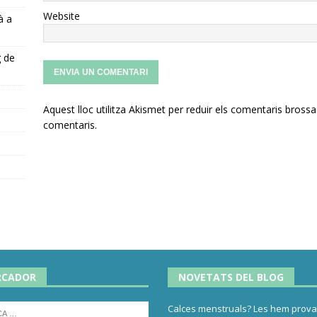
Website
à a
g de
Aquest lloc utilitza Akismet per reduir els comentaris brossa
s
comentaris
.
RCADOR
NOVETATS DEL BLOG
Calces menstruals? Les hem provat