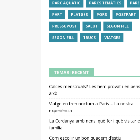
PARC AQUÀTIC
PARCS TEMÀTICS
PARE
PART
PLATGES
PORS
POSTPART
PRESSUPOST
SALUT
SEGON FILL
SEGON FILL
TRUCS
VIATGES
TEMARI RECENT
Calces menstruals? Les hem provat i en pe
això
Viatge en tren nocturn a París – La nostra
experiència
La Cerdanya amb nens: què fer i què visitar 
família
Com escollir un bon quadern d’estiu