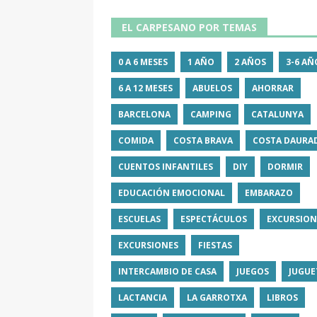
EL CARPESANO POR TEMAS
0 A 6 MESES
1 AÑO
2 AÑOS
3-6 AÑ
6 A 12 MESES
ABUELOS
AHORRAR
BARCELONA
CAMPING
CATALUNYA
COMIDA
COSTA BRAVA
COSTA DAURA
CUENTOS INFANTILES
DIY
DORMIR
EDUCACIÓN EMOCIONAL
EMBARAZO
ESCUELAS
ESPECTÁCULOS
EXCURSION
EXCURSIONES
FIESTAS
INTERCAMBIO DE CASA
JUEGOS
JUGUE
LACTANCIA
LA GARROTXA
LIBROS