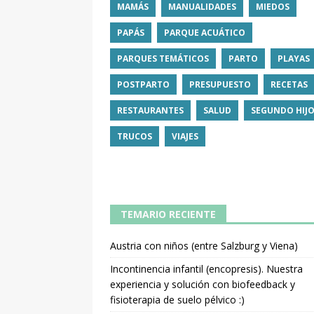
MAMÁS
MANUALIDADES
MIEDOS
PAPÁS
PARQUE ACUÁTICO
PARQUES TEMÁTICOS
PARTO
PLAYAS
POSTPARTO
PRESUPUESTO
RECETAS
RESTAURANTES
SALUD
SEGUNDO HIJ
TRUCOS
VIAJES
TEMARIO RECIENTE
Austria con niños (entre Salzburg y Viena)
Incontinencia infantil (encopresis). Nuestra
experiencia y solución con biofeedback y
fisioterapia de suelo pélvico :)