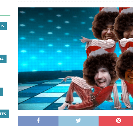
OS
DA
TES