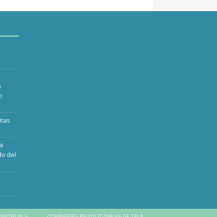
y
n
o
itas
ra
do del
ENSTRUALS
COMPRESES REUTILITZABLES DE TELA