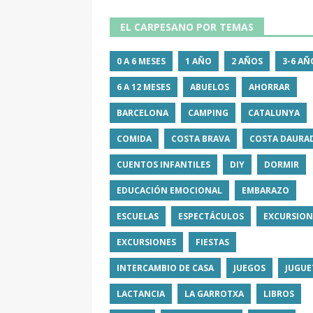
EL CARPESANO POR TEMAS
0 A 6 MESES
1 AÑO
2 AÑOS
3-6 AÑ
6 A 12 MESES
ABUELOS
AHORRAR
BARCELONA
CAMPING
CATALUNYA
COMIDA
COSTA BRAVA
COSTA DAURA
CUENTOS INFANTILES
DIY
DORMIR
EDUCACIÓN EMOCIONAL
EMBARAZO
ESCUELAS
ESPECTÁCULOS
EXCURSION
EXCURSIONES
FIESTAS
INTERCAMBIO DE CASA
JUEGOS
JUGUE
LACTANCIA
LA GARROTXA
LIBROS