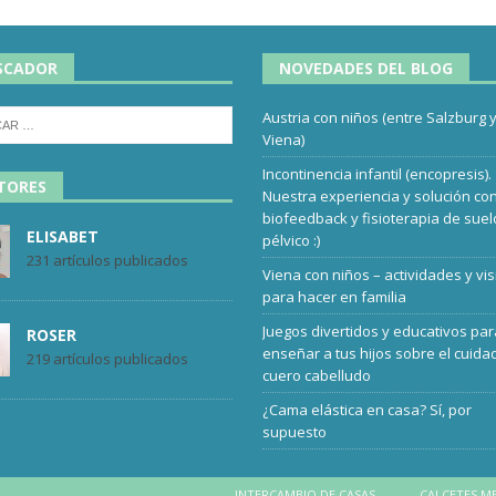
SCADOR
NOVEDADES DEL BLOG
Austria con niños (entre Salzburg 
Viena)
Incontinencia infantil (encopresis).
TORES
Nuestra experiencia y solución co
biofeedback y fisioterapia de suel
ELISABET
pélvico :)
231 artículos publicados
Viena con niños – actividades y vis
para hacer en familia
Juegos divertidos y educativos pa
ROSER
enseñar a tus hijos sobre el cuida
219 artículos publicados
cuero cabelludo
¿Cama elástica en casa? Sí, por
supuesto
INTERCAMBIO DE CASAS
CALCETES M