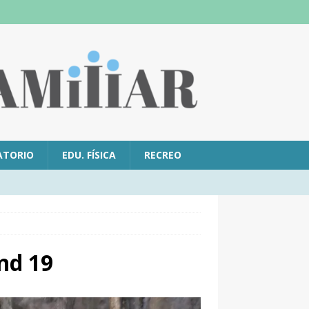
ATORIO
EDU. FÍSICA
RECREO
nd 19