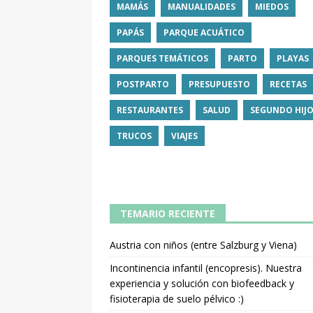
MAMÁS
MANUALIDADES
MIEDOS
PAPÁS
PARQUE ACUÁTICO
PARQUES TEMÁTICOS
PARTO
PLAYAS
POSTPARTO
PRESUPUESTO
RECETAS
RESTAURANTES
SALUD
SEGUNDO HIJ
TRUCOS
VIAJES
TEMARIO RECIENTE
Austria con niños (entre Salzburg y Viena)
Incontinencia infantil (encopresis). Nuestra
experiencia y solución con biofeedback y
fisioterapia de suelo pélvico :)