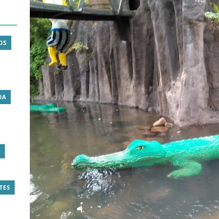
OS
DA
TES