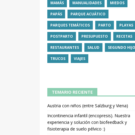
MAMÁS
MANUALIDADES
MIEDOS
PAPÁS
PARQUE ACUÁTICO
PARQUES TEMÁTICOS
PARTO
PLAYAS
POSTPARTO
PRESUPUESTO
RECETAS
RESTAURANTES
SALUD
SEGUNDO HIJ
TRUCOS
VIAJES
TEMARIO RECIENTE
Austria con niños (entre Salzburg y Viena)
Incontinencia infantil (encopresis). Nuestra
experiencia y solución con biofeedback y
fisioterapia de suelo pélvico :)