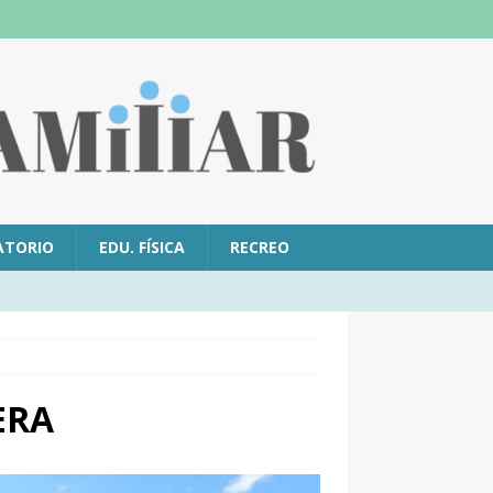
ATORIO
EDU. FÍSICA
RECREO
ERA