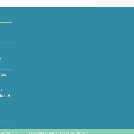
y
n
o
itas
ra
do del
ENSTRUALS
COMPRESES REUTILITZABLES DE TELA