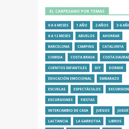
EL CARPESANO POR TEMAS
0 A 6 MESES
1 AÑO
2 AÑOS
3-6 AÑ
6 A 12 MESES
ABUELOS
AHORRAR
BARCELONA
CAMPING
CATALUNYA
COMIDA
COSTA BRAVA
COSTA DAURA
CUENTOS INFANTILES
DIY
DORMIR
EDUCACIÓN EMOCIONAL
EMBARAZO
ESCUELAS
ESPECTÁCULOS
EXCURSION
EXCURSIONES
FIESTAS
INTERCAMBIO DE CASA
JUEGOS
JUGUE
LACTANCIA
LA GARROTXA
LIBROS