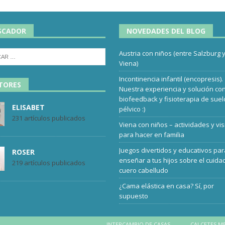
SCADOR
NOVEDADES DEL BLOG
Austria con niños (entre Salzburg 
Viena)
Incontinencia infantil (encopresis).
TORES
Nuestra experiencia y solución co
biofeedback y fisioterapia de suel
ELISABET
pélvico :)
231 artículos publicados
Viena con niños – actividades y vis
para hacer en familia
Juegos divertidos y educativos pa
ROSER
enseñar a tus hijos sobre el cuida
219 artículos publicados
cuero cabelludo
¿Cama elástica en casa? Sí, por
supuesto
INTERCAMBIO DE CASAS
CALCETES M