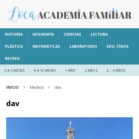
HISTORIA
GEOGRAFÍA
CIENCIAS
LECTURA
PLÁSTICA
MATEMÁTICAS
LABORATORIO
EDU. FÍSICA
RECREO
0 A 6 MESES
6 A 12 MESES
1 AÑO
2 AÑOS
3 – 6 AÑOS
INICIO
Medios
dav
dav