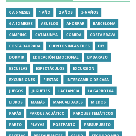
0 A 6 MESES
1 AÑO
2 AÑOS
3-6 AÑOS
6 A 12 MESES
ABUELOS
AHORRAR
BARCELONA
CAMPING
CATALUNYA
COMIDA
COSTA BRAVA
COSTA DAURADA
CUENTOS INFANTILES
DIY
DORMIR
EDUCACIÓN EMOCIONAL
EMBARAZO
ESCUELAS
ESPECTÁCULOS
EXCURSION
EXCURSIONES
FIESTAS
INTERCAMBIO DE CASA
JUEGOS
JUGUETES
LACTANCIA
LA GARROTXA
LIBROS
MAMÁS
MANUALIDADES
MIEDOS
PAPÁS
PARQUE ACUÁTICO
PARQUES TEMÁTICOS
PARTO
PLAYAS
POSTPARTO
PRESUPUESTO
RECETAS
RESTAURANTES
SALUD
SEGUNDO HIJO