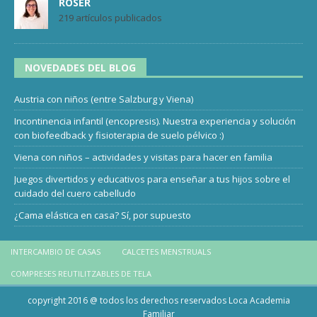
ROSER
219 artículos publicados
NOVEDADES DEL BLOG
Austria con niños (entre Salzburg y Viena)
Incontinencia infantil (encopresis). Nuestra experiencia y solución
con biofeedback y fisioterapia de suelo pélvico :)
Viena con niños – actividades y visitas para hacer en familia
Juegos divertidos y educativos para enseñar a tus hijos sobre el
cuidado del cuero cabelludo
¿Cama elástica en casa? Sí, por supuesto
INTERCAMBIO DE CASAS
CALCETES MENSTRUALS
COMPRESES REUTILITZABLES DE TELA
copyright 2016 @ todos los derechos reservados Loca Academia
Familiar