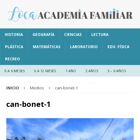
HISTORIA
GEOGRAFÍA
CIENCIAS
LECTURA
PLÁSTICA
MATEMÁTICAS
LABORATORIO
EDU. FÍSICA
RECREO
0 A 6 MESES
6 A 12 MESES
1 AÑO
2 AÑOS
3 – 6 AÑOS
INICIO
Medios
can-bonet-1
can-bonet-1