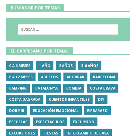
BUSCADOR POR TEMAS
EL CARPESANO POR TEMAS
0 A 6 MESES
1 AÑO
2 AÑOS
3-6 AÑOS
6 A 12 MESES
ABUELOS
AHORRAR
BARCELONA
CAMPING
CATALUNYA
COMIDA
COSTA BRAVA
COSTA DAURADA
CUENTOS INFANTILES
DIY
DORMIR
EDUCACIÓN EMOCIONAL
EMBARAZO
ESCUELAS
ESPECTÁCULOS
EXCURSION
EXCURSIONES
FIESTAS
INTERCAMBIO DE CASA