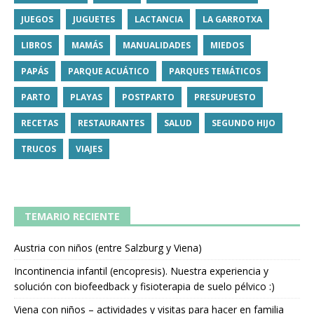
JUEGOS
JUGUETES
LACTANCIA
LA GARROTXA
LIBROS
MAMÁS
MANUALIDADES
MIEDOS
PAPÁS
PARQUE ACUÁTICO
PARQUES TEMÁTICOS
PARTO
PLAYAS
POSTPARTO
PRESUPUESTO
RECETAS
RESTAURANTES
SALUD
SEGUNDO HIJO
TRUCOS
VIAJES
TEMARIO RECIENTE
Austria con niños (entre Salzburg y Viena)
Incontinencia infantil (encopresis). Nuestra experiencia y
solución con biofeedback y fisioterapia de suelo pélvico :)
Viena con niños – actividades y visitas para hacer en familia