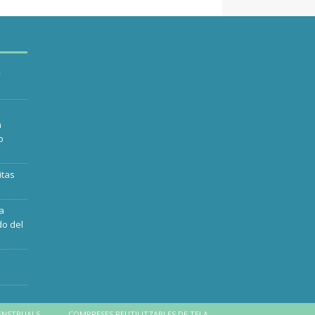
y
n
o
itas
ra
do del
ENSTRUALS
COMPRESES REUTILITZABLES DE TELA