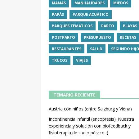
MAMÁS
MANUALIDADES
MIEDOS
PAPÁS
PARQUE ACUÁTICO
PARQUES TEMÁTICOS
PARTO
PLAYAS
POSTPARTO
PRESUPUESTO
RECETAS
RESTAURANTES
SALUD
SEGUNDO HIJ
TRUCOS
VIAJES
TEMARIO RECIENTE
Austria con niños (entre Salzburg y Viena)
Incontinencia infantil (encopresis). Nuestra
experiencia y solución con biofeedback y
fisioterapia de suelo pélvico :)