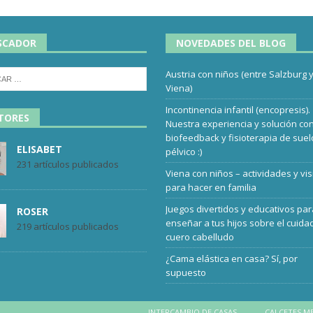
SCADOR
NOVEDADES DEL BLOG
Austria con niños (entre Salzburg 
Viena)
Incontinencia infantil (encopresis).
TORES
Nuestra experiencia y solución co
biofeedback y fisioterapia de suel
ELISABET
pélvico :)
231 artículos publicados
Viena con niños – actividades y vis
para hacer en familia
Juegos divertidos y educativos pa
ROSER
enseñar a tus hijos sobre el cuida
219 artículos publicados
cuero cabelludo
¿Cama elástica en casa? Sí, por
supuesto
INTERCAMBIO DE CASAS
CALCETES M