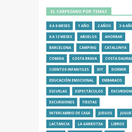
EL CARPESANO POR TEMAS
0 A 6 MESES
1 AÑO
2 AÑOS
3-6 AÑ
6 A 12 MESES
ABUELOS
AHORRAR
BARCELONA
CAMPING
CATALUNYA
COMIDA
COSTA BRAVA
COSTA DAURA
CUENTOS INFANTILES
DIY
DORMIR
EDUCACIÓN EMOCIONAL
EMBARAZO
ESCUELAS
ESPECTÁCULOS
EXCURSION
EXCURSIONES
FIESTAS
INTERCAMBIO DE CASA
JUEGOS
JUGUE
LACTANCIA
LA GARROTXA
LIBROS