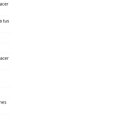
hacer
a tus
hacer
ones