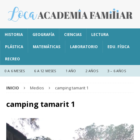
HISTORIA
GEOGRAFÍA
CIENCIAS
LECTURA
PLÁSTICA
MATEMÁTICAS
LABORATORIO
EDU. FÍSICA
RECREO
0 A 6 MESES
6 A 12 MESES
1 AÑO
2 AÑOS
3 – 6 AÑOS
INICIO
Medios
camping tamarit 1
camping tamarit 1