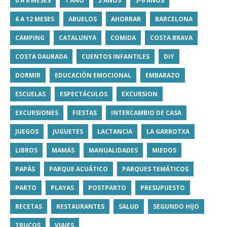
0 A 6 MESES
1 AÑO
2 AÑOS
3-6 AÑOS
6 A 12 MESES
ABUELOS
AHORRAR
BARCELONA
CAMPING
CATALUNYA
COMIDA
COSTA BRAVA
COSTA DAURADA
CUENTOS INFANTILES
DIY
DORMIR
EDUCACIÓN EMOCIONAL
EMBARAZO
ESCUELAS
ESPECTÁCULOS
EXCURSION
EXCURSIONES
FIESTAS
INTERCAMBIO DE CASA
JUEGOS
JUGUETES
LACTANCIA
LA GARROTXA
LIBROS
MAMÁS
MANUALIDADES
MIEDOS
PAPÁS
PARQUE ACUÁTICO
PARQUES TEMÁTICOS
PARTO
PLAYAS
POSTPARTO
PRESUPUESTO
RECETAS
RESTAURANTES
SALUD
SEGUNDO HIJO
TRUCOS
VIAJES