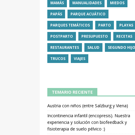
MAMÁS
MANUALIDADES
MIEDOS
PAPÁS
PARQUE ACUÁTICO
PARQUES TEMÁTICOS
PARTO
PLAYAS
POSTPARTO
PRESUPUESTO
RECETAS
RESTAURANTES
SALUD
SEGUNDO HIJ
TRUCOS
VIAJES
TEMARIO RECIENTE
Austria con niños (entre Salzburg y Viena)
Incontinencia infantil (encopresis). Nuestra
experiencia y solución con biofeedback y
fisioterapia de suelo pélvico :)