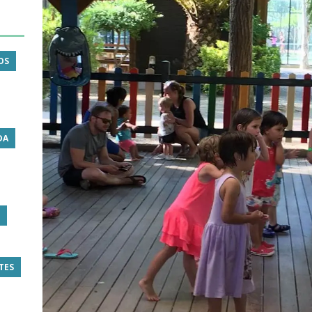
OS
DA
TES