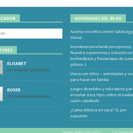
SCADOR
NOVEDADES DEL BLOG
Austria con niños (entre Salzburg 
Viena)
Incontinencia infantil (encopresis).
TORES
Nuestra experiencia y solución co
biofeedback y fisioterapia de suel
ELISABET
pélvico :)
231 artículos publicados
Viena con niños – actividades y vis
para hacer en familia
Juegos divertidos y educativos pa
ROSER
enseñar a tus hijos sobre el cuida
219 artículos publicados
cuero cabelludo
¿Cama elástica en casa? Sí, por
supuesto
INTERCAMBIO DE CASAS
CALCETES M