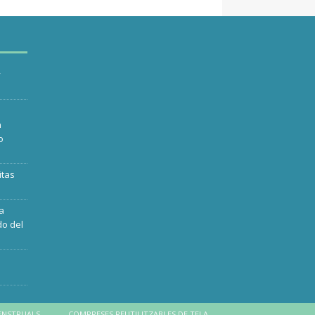
y
n
o
itas
ra
do del
ENSTRUALS
COMPRESES REUTILITZABLES DE TELA