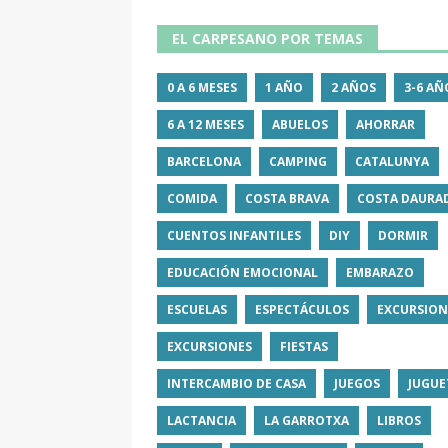
EL CARPESANO POR TEMAS
0 A 6 MESES
1 AÑO
2 AÑOS
3-6 AÑ
6 A 12 MESES
ABUELOS
AHORRAR
BARCELONA
CAMPING
CATALUNYA
COMIDA
COSTA BRAVA
COSTA DAURA
CUENTOS INFANTILES
DIY
DORMIR
EDUCACIÓN EMOCIONAL
EMBARAZO
ESCUELAS
ESPECTÁCULOS
EXCURSION
EXCURSIONES
FIESTAS
INTERCAMBIO DE CASA
JUEGOS
JUGUE
LACTANCIA
LA GARROTXA
LIBROS