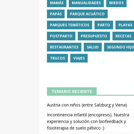
MAMÁS
MANUALIDADES
MIEDOS
PAPÁS
PARQUE ACUÁTICO
PARQUES TEMÁTICOS
PARTO
PLAYAS
POSTPARTO
PRESUPUESTO
RECETAS
RESTAURANTES
SALUD
SEGUNDO HIJ
TRUCOS
VIAJES
TEMARIO RECIENTE
Austria con niños (entre Salzburg y Viena)
Incontinencia infantil (encopresis). Nuestra
experiencia y solución con biofeedback y
fisioterapia de suelo pélvico :)