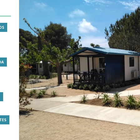
OS
DA
TES