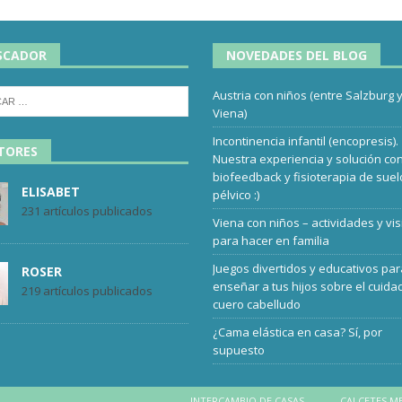
SCADOR
NOVEDADES DEL BLOG
Austria con niños (entre Salzburg 
Viena)
Incontinencia infantil (encopresis).
TORES
Nuestra experiencia y solución co
biofeedback y fisioterapia de suel
ELISABET
pélvico :)
231 artículos publicados
Viena con niños – actividades y vis
para hacer en familia
Juegos divertidos y educativos pa
ROSER
enseñar a tus hijos sobre el cuida
219 artículos publicados
cuero cabelludo
¿Cama elástica en casa? Sí, por
supuesto
INTERCAMBIO DE CASAS
CALCETES M