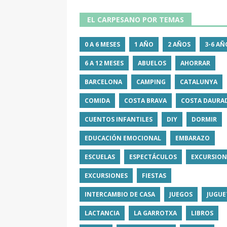
EL CARPESANO POR TEMAS
0 A 6 MESES
1 AÑO
2 AÑOS
3-6 AÑ
6 A 12 MESES
ABUELOS
AHORRAR
BARCELONA
CAMPING
CATALUNYA
COMIDA
COSTA BRAVA
COSTA DAURA
CUENTOS INFANTILES
DIY
DORMIR
EDUCACIÓN EMOCIONAL
EMBARAZO
ESCUELAS
ESPECTÁCULOS
EXCURSION
EXCURSIONES
FIESTAS
INTERCAMBIO DE CASA
JUEGOS
JUGUE
LACTANCIA
LA GARROTXA
LIBROS