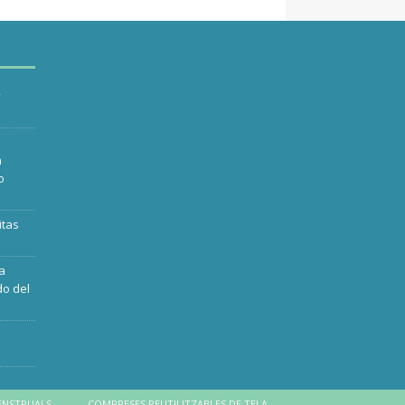
y
n
o
itas
ra
do del
ENSTRUALS
COMPRESES REUTILITZABLES DE TELA