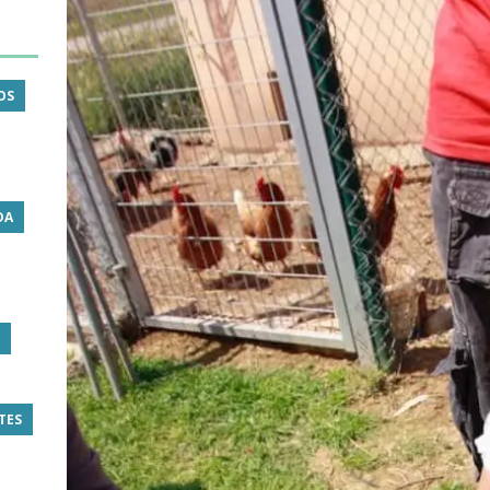
OS
DA
TES