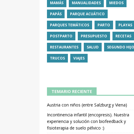
MAMÁS
MANUALIDADES
MIEDOS
PAPÁS
PARQUE ACUÁTICO
PARQUES TEMÁTICOS
PARTO
PLAYAS
POSTPARTO
PRESUPUESTO
RECETAS
RESTAURANTES
SALUD
SEGUNDO HIJ
TRUCOS
VIAJES
TEMARIO RECIENTE
Austria con niños (entre Salzburg y Viena)
Incontinencia infantil (encopresis). Nuestra
experiencia y solución con biofeedback y
fisioterapia de suelo pélvico :)