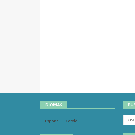
IDIOMAS
BU
Español
Català