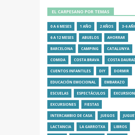
EL CARPESANO POR TEMAS
0 A 6 MESES
1 AÑO
2 AÑOS
3-6 AÑ
6 A 12 MESES
ABUELOS
AHORRAR
BARCELONA
CAMPING
CATALUNYA
COMIDA
COSTA BRAVA
COSTA DAURA
CUENTOS INFANTILES
DIY
DORMIR
EDUCACIÓN EMOCIONAL
EMBARAZO
ESCUELAS
ESPECTÁCULOS
EXCURSION
EXCURSIONES
FIESTAS
INTERCAMBIO DE CASA
JUEGOS
JUGUE
LACTANCIA
LA GARROTXA
LIBROS