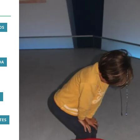
OS
DA
TES