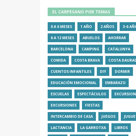
EL CARPESANO POR TEMAS
0 A 6 MESES
1 AÑO
2 AÑOS
3-6 AÑ
6 A 12 MESES
ABUELOS
AHORRAR
BARCELONA
CAMPING
CATALUNYA
COMIDA
COSTA BRAVA
COSTA DAURA
CUENTOS INFANTILES
DIY
DORMIR
EDUCACIÓN EMOCIONAL
EMBARAZO
ESCUELAS
ESPECTÁCULOS
EXCURSION
EXCURSIONES
FIESTAS
INTERCAMBIO DE CASA
JUEGOS
JUGUE
LACTANCIA
LA GARROTXA
LIBROS