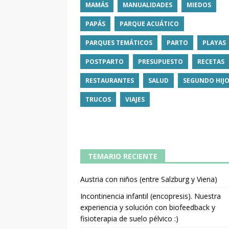
MAMÁS
MANUALIDADES
MIEDOS
PAPÁS
PARQUE ACUÁTICO
PARQUES TEMÁTICOS
PARTO
PLAYAS
POSTPARTO
PRESUPUESTO
RECETAS
RESTAURANTES
SALUD
SEGUNDO HIJ
TRUCOS
VIAJES
TEMARIO RECIENTE
Austria con niños (entre Salzburg y Viena)
Incontinencia infantil (encopresis). Nuestra
experiencia y solución con biofeedback y
fisioterapia de suelo pélvico :)