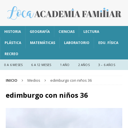
HISTORIA
GEOGRAFÍA
CIENCIAS
LECTURA
PLÁSTICA
MATEMÁTICAS
LABORATORIO
EDU. FÍSICA
RECREO
0 A 6 MESES
6 A 12 MESES
1 AÑO
2 AÑOS
3 – 6 AÑOS
INICIO
Medios
edimburgo con niños 36
edimburgo con niños 36