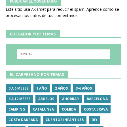
Este sitio usa Akismet para reducir el spam.
Aprende cómo se
procesan los datos de tus comentarios.
BUSCADOR POR TEMAS
EL CARPESANO POR TEMAS
0 A 6 MESES
1 AÑO
2 AÑOS
3-6 AÑOS
6 A 12 MESES
ABUELOS
AHORRAR
BARCELONA
CAMPING
CATALUNYA
COMIDA
COSTA BRAVA
COSTA DAURADA
CUENTOS INFANTILES
DIY