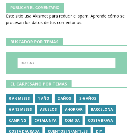
Este sitio usa Akismet para reducir el spam.
Aprende cómo se
procesan los datos de tus comentarios.
BUSCADOR POR TEMAS
EL CARPESANO POR TEMAS
0 A 6 MESES
1 AÑO
2 AÑOS
3-6 AÑOS
6 A 12 MESES
ABUELOS
AHORRAR
BARCELONA
CAMPING
CATALUNYA
COMIDA
COSTA BRAVA
COSTA DAURADA
CUENTOS INFANTILES
DIY