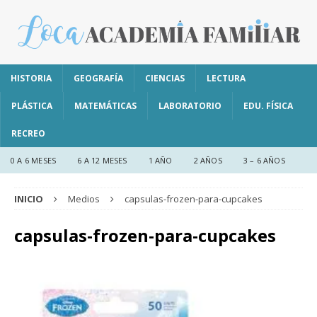
HISTORIA
GEOGRAFÍA
CIENCIAS
LECTURA
PLÁSTICA
MATEMÁTICAS
LABORATORIO
EDU. FÍSICA
RECREO
0 A 6 MESES
6 A 12 MESES
1 AÑO
2 AÑOS
3 – 6 AÑOS
INICIO
Medios
capsulas-frozen-para-cupcakes
capsulas-frozen-para-cupcakes