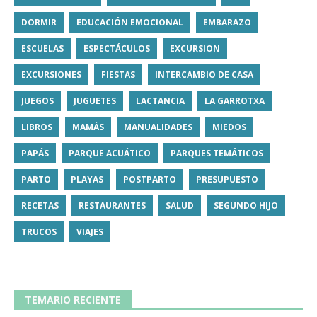
DORMIR
EDUCACIÓN EMOCIONAL
EMBARAZO
ESCUELAS
ESPECTÁCULOS
EXCURSION
EXCURSIONES
FIESTAS
INTERCAMBIO DE CASA
JUEGOS
JUGUETES
LACTANCIA
LA GARROTXA
LIBROS
MAMÁS
MANUALIDADES
MIEDOS
PAPÁS
PARQUE ACUÁTICO
PARQUES TEMÁTICOS
PARTO
PLAYAS
POSTPARTO
PRESUPUESTO
RECETAS
RESTAURANTES
SALUD
SEGUNDO HIJO
TRUCOS
VIAJES
TEMARIO RECIENTE