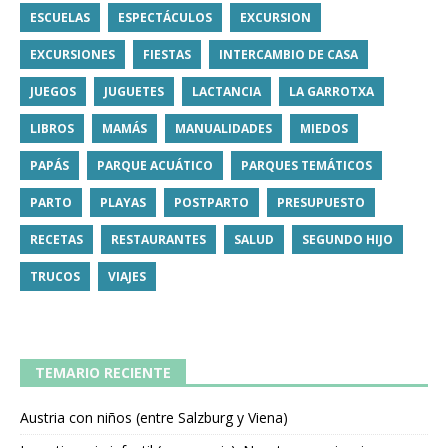
ESCUELAS
ESPECTÁCULOS
EXCURSION
EXCURSIONES
FIESTAS
INTERCAMBIO DE CASA
JUEGOS
JUGUETES
LACTANCIA
LA GARROTXA
LIBROS
MAMÁS
MANUALIDADES
MIEDOS
PAPÁS
PARQUE ACUÁTICO
PARQUES TEMÁTICOS
PARTO
PLAYAS
POSTPARTO
PRESUPUESTO
RECETAS
RESTAURANTES
SALUD
SEGUNDO HIJO
TRUCOS
VIAJES
TEMARIO RECIENTE
Austria con niños (entre Salzburg y Viena)