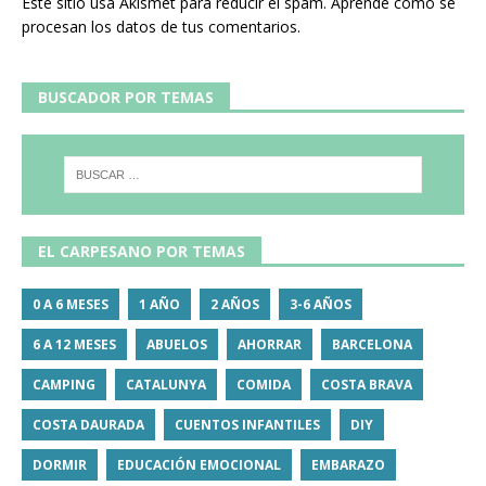
Este sitio usa Akismet para reducir el spam.
Aprende cómo se
procesan los datos de tus comentarios.
BUSCADOR POR TEMAS
EL CARPESANO POR TEMAS
0 A 6 MESES
1 AÑO
2 AÑOS
3-6 AÑOS
6 A 12 MESES
ABUELOS
AHORRAR
BARCELONA
CAMPING
CATALUNYA
COMIDA
COSTA BRAVA
COSTA DAURADA
CUENTOS INFANTILES
DIY
DORMIR
EDUCACIÓN EMOCIONAL
EMBARAZO