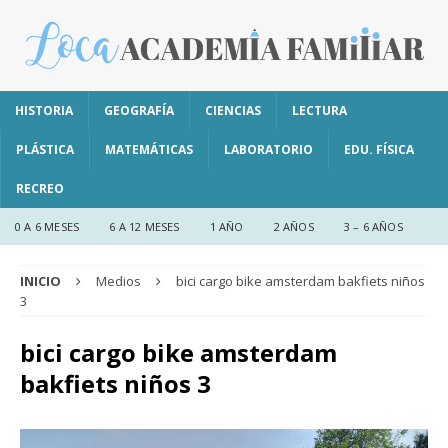
HISTORIA
GEOGRAFÍA
CIENCIAS
LECTURA
PLÁSTICA
MATEMÁTICAS
LABORATORIO
EDU. FÍSICA
RECREO
0 A 6 MESES
6 A 12 MESES
1 AÑO
2 AÑOS
3 – 6 AÑOS
INICIO
Medios
bici cargo bike amsterdam bakfiets niños
3
bici cargo bike amsterdam
bakfiets niños 3