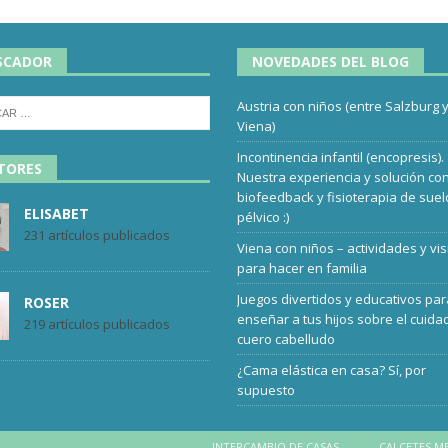
SCADOR
NOVEDADES DEL BLOG
Austria con niños (entre Salzburg 
Viena)
Incontinencia infantil (encopresis).
TORES
Nuestra experiencia y solución co
biofeedback y fisioterapia de suel
ELISABET
pélvico :)
231 artículos publicados
Viena con niños – actividades y vis
para hacer en familia
Juegos divertidos y educativos pa
ROSER
enseñar a tus hijos sobre el cuida
219 artículos publicados
cuero cabelludo
¿Cama elástica en casa? Sí, por
supuesto
INTERCAMBIO DE CASAS
CALCETES M