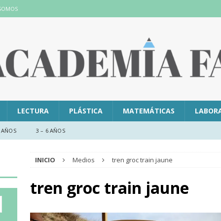
 SOMOS
LECTURA
PLÁSTICA
MATEMÁTICAS
LABOR
 AÑOS
3 – 6 AÑOS
INICIO
Medios
tren groc train jaune
tren groc train jaune