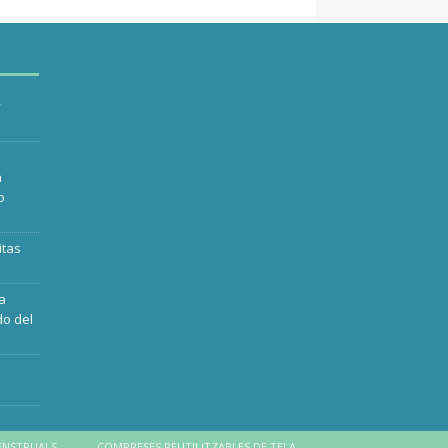
y
n
o
itas
ra
do del
ENSTRUALS
COMPRESES REUTILITZABLES DE TELA