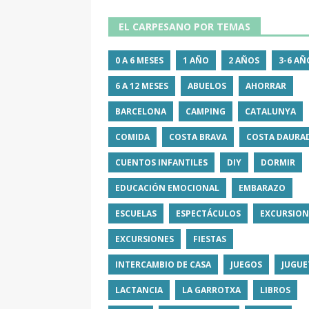
EL CARPESANO POR TEMAS
0 A 6 MESES
1 AÑO
2 AÑOS
3-6 AÑ
6 A 12 MESES
ABUELOS
AHORRAR
BARCELONA
CAMPING
CATALUNYA
COMIDA
COSTA BRAVA
COSTA DAURA
CUENTOS INFANTILES
DIY
DORMIR
EDUCACIÓN EMOCIONAL
EMBARAZO
ESCUELAS
ESPECTÁCULOS
EXCURSION
EXCURSIONES
FIESTAS
INTERCAMBIO DE CASA
JUEGOS
JUGUE
LACTANCIA
LA GARROTXA
LIBROS