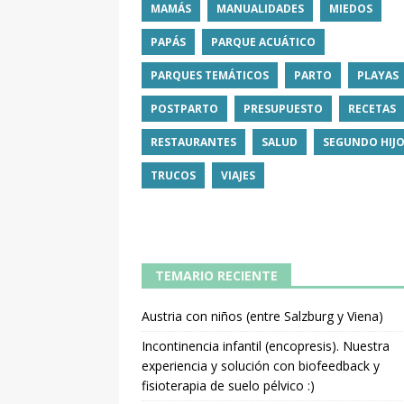
MAMÁS
MANUALIDADES
MIEDOS
PAPÁS
PARQUE ACUÁTICO
PARQUES TEMÁTICOS
PARTO
PLAYAS
POSTPARTO
PRESUPUESTO
RECETAS
RESTAURANTES
SALUD
SEGUNDO HIJ
TRUCOS
VIAJES
TEMARIO RECIENTE
Austria con niños (entre Salzburg y Viena)
Incontinencia infantil (encopresis). Nuestra
experiencia y solución con biofeedback y
fisioterapia de suelo pélvico :)