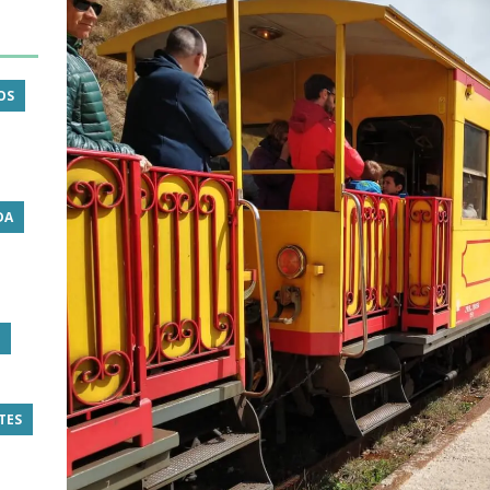
OS
DA
TES