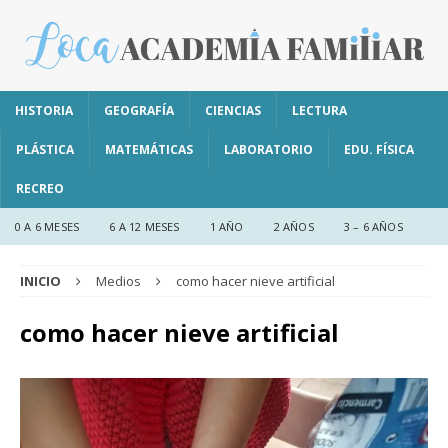
HISTORIA
GEOGRAFÍA
CIENCIAS
LECTURA
PLÁSTICA
MATEMÁTICAS
LABORATORIO
EDU. FÍSICA
RECREO
0 A 6 MESES
6 A 12 MESES
1 AÑO
2 AÑOS
3 – 6 AÑOS
INICIO
Medios
como hacer nieve artificial
como hacer nieve artificial