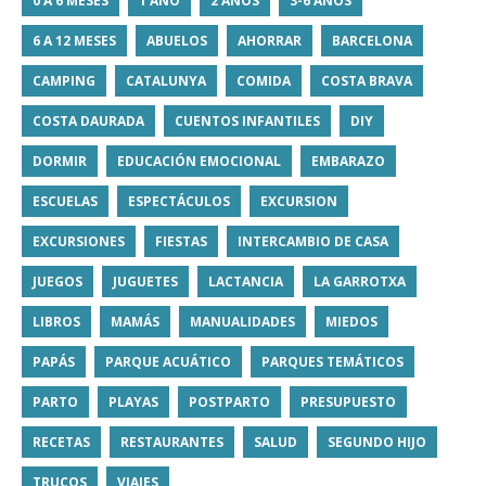
0 A 6 MESES
1 AÑO
2 AÑOS
3-6 AÑOS
6 A 12 MESES
ABUELOS
AHORRAR
BARCELONA
CAMPING
CATALUNYA
COMIDA
COSTA BRAVA
COSTA DAURADA
CUENTOS INFANTILES
DIY
DORMIR
EDUCACIÓN EMOCIONAL
EMBARAZO
ESCUELAS
ESPECTÁCULOS
EXCURSION
EXCURSIONES
FIESTAS
INTERCAMBIO DE CASA
JUEGOS
JUGUETES
LACTANCIA
LA GARROTXA
LIBROS
MAMÁS
MANUALIDADES
MIEDOS
PAPÁS
PARQUE ACUÁTICO
PARQUES TEMÁTICOS
PARTO
PLAYAS
POSTPARTO
PRESUPUESTO
RECETAS
RESTAURANTES
SALUD
SEGUNDO HIJO
TRUCOS
VIAJES