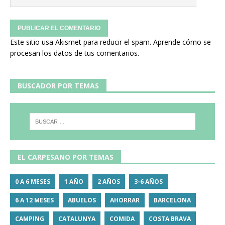
Este sitio usa Akismet para reducir el spam.
Aprende cómo se
procesan los datos de tus comentarios.
BUSCADOR POR TEMAS
EL CARPESANO POR TEMAS
0 A 6 MESES
1 AÑO
2 AÑOS
3-6 AÑOS
6 A 12 MESES
ABUELOS
AHORRAR
BARCELONA
CAMPING
CATALUNYA
COMIDA
COSTA BRAVA