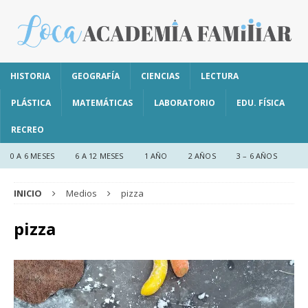
HISTORIA
GEOGRAFÍA
CIENCIAS
LECTURA
PLÁSTICA
MATEMÁTICAS
LABORATORIO
EDU. FÍSICA
RECREO
0 A 6 MESES
6 A 12 MESES
1 AÑO
2 AÑOS
3 – 6 AÑOS
INICIO
Medios
pizza
pizza