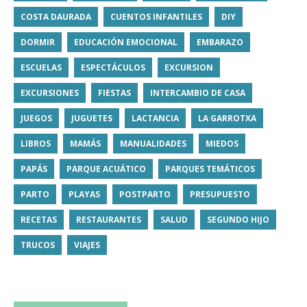
COSTA DAURADA
CUENTOS INFANTILES
DIY
DORMIR
EDUCACIÓN EMOCIONAL
EMBARAZO
ESCUELAS
ESPECTÁCULOS
EXCURSION
EXCURSIONES
FIESTAS
INTERCAMBIO DE CASA
JUEGOS
JUGUETES
LACTANCIA
LA GARROTXA
LIBROS
MAMÁS
MANUALIDADES
MIEDOS
PAPÁS
PARQUE ACUÁTICO
PARQUES TEMÁTICOS
PARTO
PLAYAS
POSTPARTO
PRESUPUESTO
RECETAS
RESTAURANTES
SALUD
SEGUNDO HIJO
TRUCOS
VIAJES