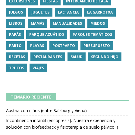
EXCURSIONES
FIESTAS
INTERCAMBIO DE CASA
JUEGOS
JUGUETES
LACTANCIA
LA GARROTXA
LIBROS
MAMÁS
MANUALIDADES
MIEDOS
PAPÁS
PARQUE ACUÁTICO
PARQUES TEMÁTICOS
PARTO
PLAYAS
POSTPARTO
PRESUPUESTO
RECETAS
RESTAURANTES
SALUD
SEGUNDO HIJO
TRUCOS
VIAJES
TEMARIO RECIENTE
Austria con niños (entre Salzburg y Viena)
Incontinencia infantil (encopresis). Nuestra experiencia y
solución con biofeedback y fisioterapia de suelo pélvico :)