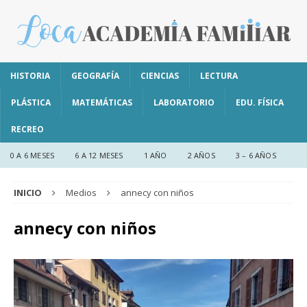
HISTORIA
GEOGRAFÍA
CIENCIAS
LECTURA
PLÁSTICA
MATEMÁTICAS
LABORATORIO
EDU. FÍSICA
RECREO
0 A 6 MESES
6 A 12 MESES
1 AÑO
2 AÑOS
3 – 6 AÑOS
INICIO
Medios
annecy con niños
annecy con niños