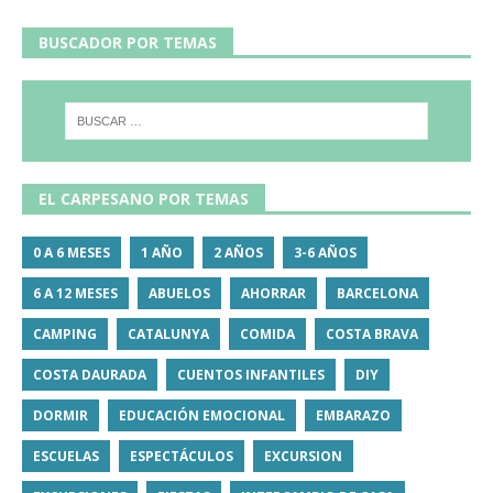
BUSCADOR POR TEMAS
EL CARPESANO POR TEMAS
0 A 6 MESES
1 AÑO
2 AÑOS
3-6 AÑOS
6 A 12 MESES
ABUELOS
AHORRAR
BARCELONA
CAMPING
CATALUNYA
COMIDA
COSTA BRAVA
COSTA DAURADA
CUENTOS INFANTILES
DIY
DORMIR
EDUCACIÓN EMOCIONAL
EMBARAZO
ESCUELAS
ESPECTÁCULOS
EXCURSION