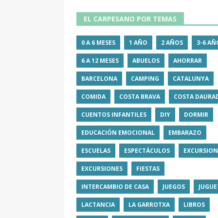
EL CARPESANO POR TEMAS
0 A 6 MESES
1 AÑO
2 AÑOS
3-6 AÑ
6 A 12 MESES
ABUELOS
AHORRAR
BARCELONA
CAMPING
CATALUNYA
COMIDA
COSTA BRAVA
COSTA DAURA
CUENTOS INFANTILES
DIY
DORMIR
EDUCACIÓN EMOCIONAL
EMBARAZO
ESCUELAS
ESPECTÁCULOS
EXCURSION
EXCURSIONES
FIESTAS
INTERCAMBIO DE CASA
JUEGOS
JUGUE
LACTANCIA
LA GARROTXA
LIBROS