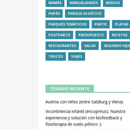
MAMÁS
MANUALIDADES
MIEDOS
PAPÁS
PARQUE ACUÁTICO
PARQUES TEMÁTICOS
PARTO
PLAYAS
POSTPARTO
PRESUPUESTO
RECETAS
RESTAURANTES
SALUD
SEGUNDO HIJ
TRUCOS
VIAJES
TEMARIO RECIENTE
Austria con niños (entre Salzburg y Viena)
Incontinencia infantil (encopresis). Nuestra
experiencia y solución con biofeedback y
fisioterapia de suelo pélvico :)