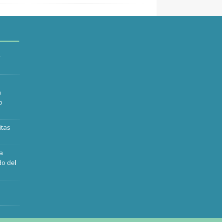
y
n
o
itas
ra
do del