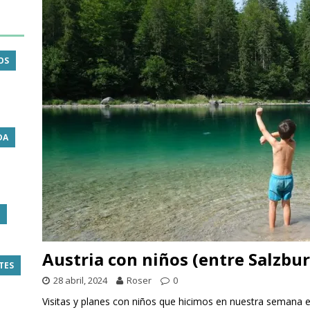
OS
DA
Austria con niños (entre Salzbur
TES
28 abril, 2024
Roser
0
Visitas y planes con niños que hicimos en nuestra semana 