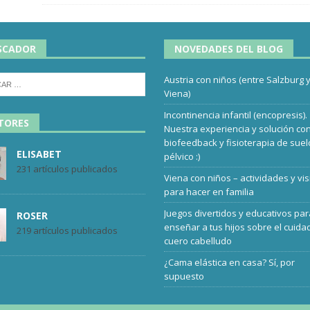
SCADOR
NOVEDADES DEL BLOG
Austria con niños (entre Salzburg 
Viena)
Incontinencia infantil (encopresis).
TORES
Nuestra experiencia y solución co
biofeedback y fisioterapia de suel
ELISABET
pélvico :)
231 artículos publicados
Viena con niños – actividades y vis
para hacer en familia
Juegos divertidos y educativos pa
ROSER
enseñar a tus hijos sobre el cuida
219 artículos publicados
cuero cabelludo
¿Cama elástica en casa? Sí, por
supuesto