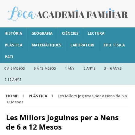
HISTÒRIA
GEOGRAFIA
CIÈNCIES
LECTURA
PLÀSTICA
MATEMÀTIQUES
LABORATORI
EDU. FÍSICA
PATI
0 A 6 MESOS
6 A 12 MESOS
1 ANY
2 ANYS
3 – 6 ANYS
7-12 ANYS
HOME
PLÀSTICA
Les Millors Joguines per a Nens de 6 a
12 Mesos
Les Millors Joguines per a Nens
de 6 a 12 Mesos