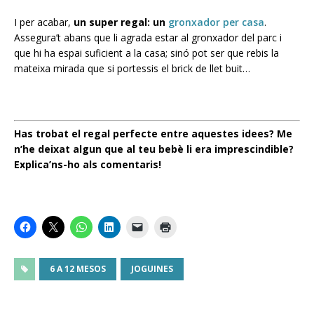
I per acabar,
un super regal: un
gronxador per casa
.
Assegura’t abans que li agrada estar al gronxador del parc i
que hi ha espai suficient a la casa; sinó pot ser que rebis la
mateixa mirada que si portessis el brick de llet buit…
Has trobat el regal perfecte entre aquestes idees? Me
n’he deixat algun que al teu bebè li era imprescindible?
Explica’ns-ho als comentaris!
6 A 12 MESOS
JOGUINES