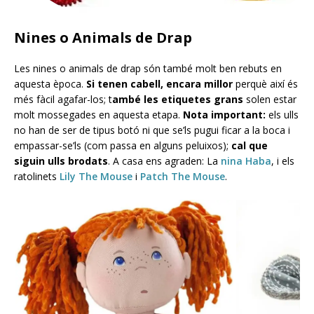
Nines o Animals de Drap
Les nines o animals de drap són també molt ben rebuts en
aquesta època.
Si tenen cabell, encara millor
perquè així és
més fàcil agafar-los; t
ambé les etiquetes grans
solen estar
molt mossegades en aquesta etapa.
Nota important:
els ulls
no han de ser de tipus botó ni que se’ls pugui ficar a la boca i
empassar-se’ls (com passa en alguns peluixos);
cal que
siguin ulls brodats
. A casa ens agraden: La
nina Haba
, i els
ratolinets
Lily The Mouse
i
Patch The Mouse
.