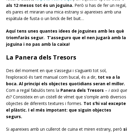
als 12 mesos tot és un joguina.
Però si has de fer un regal,
els pares et miraran una mica estrany si apareixes amb una
espàtula de fusta o un brick de llet buit…
Aquí tens unes quantes idees de joguines amb les què
triomfaràs segur. T’asseguro que el nen jugarà amb la
joguina i no pas amb la caixa!
La Panera dels Tresors
Des del moment en que s’assegui i s’aguanti tot sol,
l’exploració és tant manual com bucal, és a dir,
tot va a la
boca. Al principi els objectes quotidians seran el millor.
Com a regal fabulós tens la
Panera dels Tresors
–
i això que
és
? Consisteix en un cistell de vímet que s’omple amb diversos
objectes de diferents textures i formes.
Tot s’hi val excepte
el plàstic.
I el més impotant: que siguin objectes
segurs.
Si apareixes amb un cullerot de cuina et miren estrany, però
si