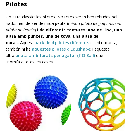
Pilotes
Un altre clàssic: les pilotes. No totes seran ben rebudes pel
nadó: han de ser de mida petita (
mínim pilota de golf i màxim
pilota de tennis
)
i de diferents textures: una de llisa, una
altra amb punxes, una de tova, una altra de
dura…
Aquest
pack de 4 pilotes diferents
els hi encanta;
tambén hi ha
aquestes pilotes d’Edushape
; i aquesta
altra
pilota amb forats per agafar (l’ O Ball)
que
triomfa a totes les cases.