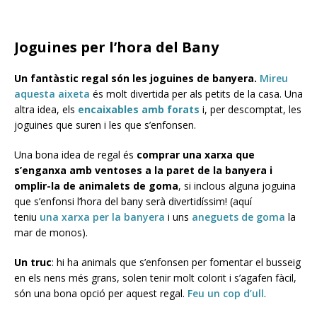
Joguines per l’hora del Bany
Un fantàstic regal són les joguines de banyera.
Mireu
aquesta aixeta
és molt divertida per als petits de la casa. Una
altra idea, els
encaixables amb forats
i, per descomptat, les
joguines que suren i les que s’enfonsen.
Una bona idea de regal és
comprar una xarxa que
s’enganxa amb ventoses a la paret de la banyera i
omplir-la de animalets de goma
, si inclous alguna joguina
que s’enfonsi l’hora del bany serà divertidíssim! (aquí
teniu
una xarxa per la banyera
i uns
aneguets de goma
la
mar de monos).
Un truc
: hi ha animals que s’enfonsen per fomentar el busseig
en els nens més grans, solen tenir molt colorit i s’agafen fàcil,
són una bona opció per aquest regal.
Feu un cop d’ull
.