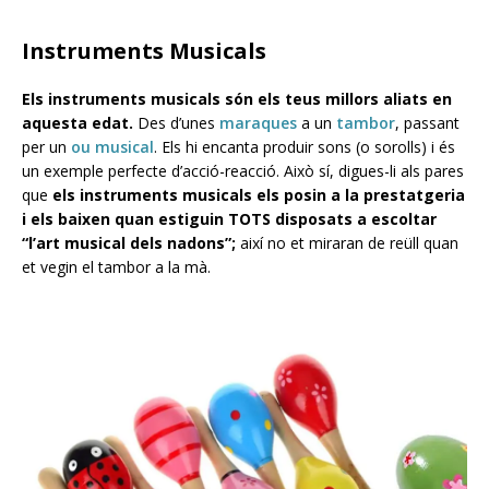
Instruments Musicals
Els instruments musicals són els teus millors aliats en
aquesta edat.
Des d’unes
maraques
a un
tambor
, passant
per un
ou musical
. Els hi encanta produir sons (o sorolls) i és
un exemple perfecte d’acció-reacció. Això sí, digues-li als pares
que
els instruments musicals els posin a la prestatgeria
i els baixen quan estiguin TOTS disposats a escoltar
“l’art musical dels nadons”;
així no et miraran de reüll quan
et vegin el tambor a la mà.