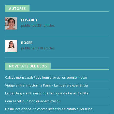
AUTORES
ELISABET
published 231 articles
ROSER
published 219 articles
NOVETATS DEL BLOG
Calces menstruals? Les hem provat i en pensem això
Viatge en tren nocturn a París – La nostra experiència
La Cerdanya amb nens: què fer i què visitar en família
Com escollir un bon quadern d’estiu
Els millors vídeos de contes infantils en català a Youtube