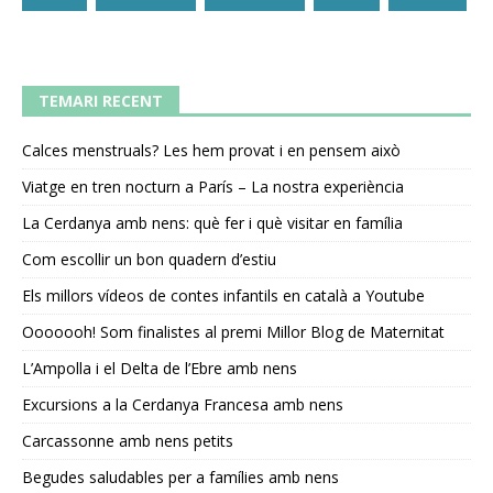
TEMARI RECENT
Calces menstruals? Les hem provat i en pensem això
Viatge en tren nocturn a París – La nostra experiència
La Cerdanya amb nens: què fer i què visitar en família
Com escollir un bon quadern d’estiu
Els millors vídeos de contes infantils en català a Youtube
Ooooooh! Som finalistes al premi Millor Blog de Maternitat
L’Ampolla i el Delta de l’Ebre amb nens
Excursions a la Cerdanya Francesa amb nens
Carcassonne amb nens petits
Begudes saludables per a famílies amb nens