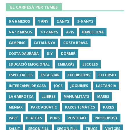
EL CARPESÀ PER TEMES
0 A 6 MESOS
1 ANY
2 ANYS
3-6 ANYS
6 A 12 MESOS
7-12 ANYS
AVIS
BARCELONA
CAMPING
CATALUNYA
COSTA BRAVA
COSTA DAURADA
DIY
DORMIR
EDUCACIÓ EMOCIONAL
EMBARÀS
ESCOLES
ESPECTACLES
ESTALVIAR
EXCURSIONS
EXCURSIÓ
INTERCANVI DE CASA
JOCS
JOGUINES
LACTÀNCIA
LA GARROTXA
LLIBRES
MANUALITATS
MARES
MENJAR
PARC AQUÀTIC
PARCS TEMÀTICS
PARES
PART
PLATGES
PORS
POSTPART
PRESSUPOST
SALUT
SEGON FILL
SEGON FILL
TRUCS
VIATGES