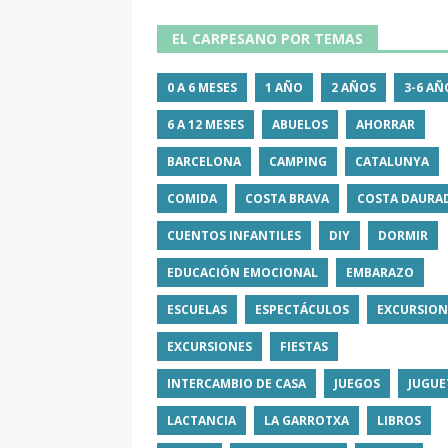
EL CARPESANO POR TEMAS
0 A 6 MESES
1 AÑO
2 AÑOS
3-6 AÑ
6 A 12 MESES
ABUELOS
AHORRAR
BARCELONA
CAMPING
CATALUNYA
COMIDA
COSTA BRAVA
COSTA DAURA
CUENTOS INFANTILES
DIY
DORMIR
EDUCACIÓN EMOCIONAL
EMBARAZO
ESCUELAS
ESPECTÁCULOS
EXCURSION
EXCURSIONES
FIESTAS
INTERCAMBIO DE CASA
JUEGOS
JUGUE
LACTANCIA
LA GARROTXA
LIBROS