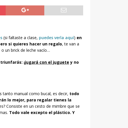
es
(si faltaste a clase,
puedes verla aquí
)
en
ero si quieres hacer un regalo
, te van a
 o un brick de leche vacío…
riunfarás: ¡
jugará con el juguete
y no
 es tanto manual como bucal, es decir,
todo
rán lo mejor, para regalar tienes la
es? Consiste en un cesto de mimbre que se
rmas.
Todo vale excepto el plástico. Y