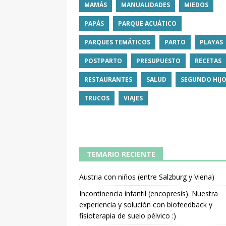
MAMÁS
MANUALIDADES
MIEDOS
PAPÁS
PARQUE ACUÁTICO
PARQUES TEMÁTICOS
PARTO
PLAYAS
POSTPARTO
PRESUPUESTO
RECETAS
RESTAURANTES
SALUD
SEGUNDO HIJ
TRUCOS
VIAJES
TEMARIO RECIENTE
Austria con niños (entre Salzburg y Viena)
Incontinencia infantil (encopresis). Nuestra
experiencia y solución con biofeedback y
fisioterapia de suelo pélvico :)