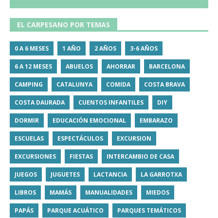
EL CARPESANO POR TEMAS
0 A 6 MESES
1 AÑO
2 AÑOS
3-6 AÑOS
6 A 12 MESES
ABUELOS
AHORRAR
BARCELONA
CAMPING
CATALUNYA
COMIDA
COSTA BRAVA
COSTA DAURADA
CUENTOS INFANTILES
DIY
DORMIR
EDUCACIÓN EMOCIONAL
EMBARAZO
ESCUELAS
ESPECTÁCULOS
EXCURSION
EXCURSIONES
FIESTAS
INTERCAMBIO DE CASA
JUEGOS
JUGUETES
LACTANCIA
LA GARROTXA
LIBROS
MAMÁS
MANUALIDADES
MIEDOS
PAPÁS
PARQUE ACUÁTICO
PARQUES TEMÁTICOS