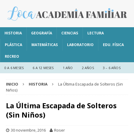
HISTORIA
GEOGRAFÍA
CIENCIAS
LECTURA
PLÁSTICA
MATEMÁTICAS
LABORATORIO
EDU. FÍSICA
RECREO
0 A 6 MESES
6 A 12 MESES
1 AÑO
2 AÑOS
3 – 6 AÑOS
INICIO
HISTORIA
La Última Escapada de Solteros (Sin
Niños)
La Última Escapada de Solteros
(Sin Niños)
30 noviembre, 2016
Roser