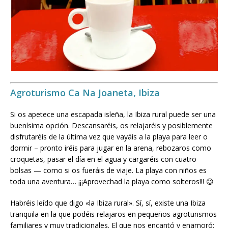
Agroturismo Ca Na Joaneta, Ibiza
Si os apetece una escapada isleña, la Ibiza rural puede ser una
buenísima opción. Descansaréis, os relajaréis y posiblemente
disfrutaréis de la última vez que vayáis a la playa para leer o
dormir – pronto iréis para jugar en la arena, rebozaros como
croquetas, pasar el día en el agua y cargaréis con cuatro
bolsas — como si os fueráis de viaje. La playa con niños es
toda una aventura… ¡¡¡Aprovechad la playa como solteros!!! 😉
Habréis leído que digo «la Ibiza rural». Sí, sí, existe una Ibiza
tranquila en la que podéis relajaros en pequeños agroturismos
familiares y muy tradicionales. El que nos encantó y enamoró: